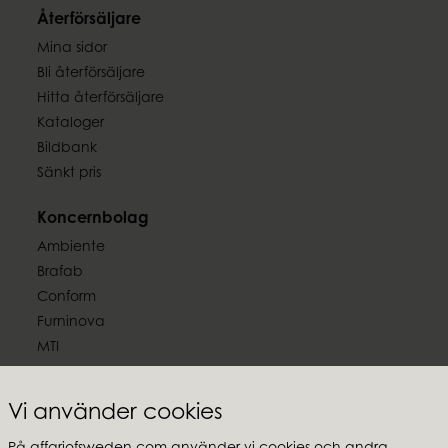
Återförsäljare
Mina sidor
Bli återförsäljare
Hitta återförsäljare
Kataloger
Bildbank
Sänkt pris
Koncernbolag
Ambiente
Brafab
Conform
Furninova
MTI
Följ oss
Vi använder cookies