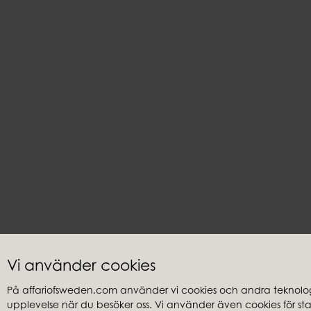
Kundservice
Återförsäl
Vi använder cookies
Kontakta oss
Mina sidor
På affariofsweden.com använder vi cookies och andra teknologi
Frågor & svar
Bli återförsä
upplevelse när du besöker oss. Vi använder även cookies för stati