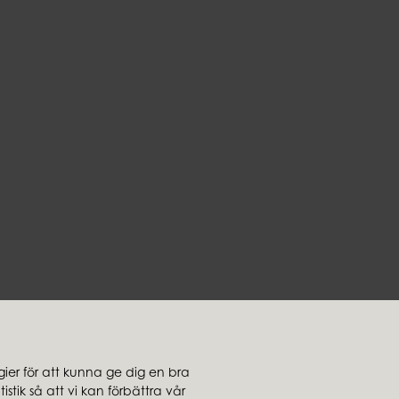
jare
Koncernbolag
Ambiente
er för att kunna ge dig en bra
ljare
Brafab
stik så att vi kan förbättra vår