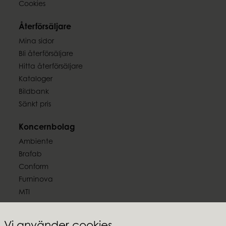
Cookies
Återförsäljare
Mina sidor
Bli återförsäljare
Hitta återförsäljare
Kataloger
Bildbank
Sänkt pris
Koncernbolag
Ambiente
Brafab
Conform
Furninova
MTI
Följ oss