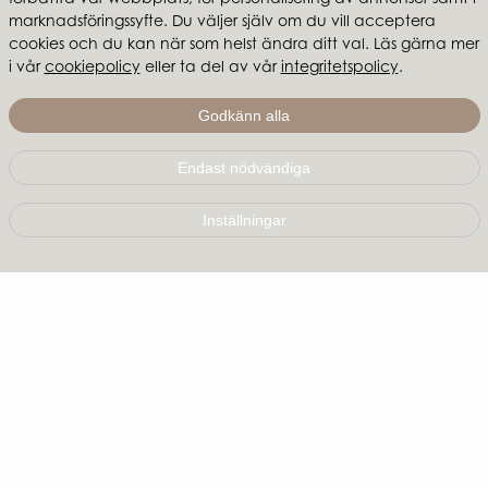
förbättra vår webbplats, för personalisering av annonser samt i
marknadsföringssyfte. Du väljer själv om du vill acceptera
cookies och du kan när som helst ändra ditt val. Läs gärna mer
i vår
cookiepolicy
eller ta del av vår
integritetspolicy
.
Godkänn alla
Kundservice
Endast nödvändiga
Kontakta oss
Inställningar
Frågor & svar
Köp- & leveransvillkor
Reklamationer
Integritetspolicy
Cookies
Återförsäljare
Mina sidor
Bli återförsäljare
Hitta återförsäljare