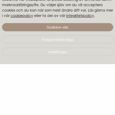
förbättra vår webbplats, för personalisering av annonser samt i
marknadsföringssyfte. Du väljer själv om du vill acceptera
cookies och du kan när som helst ändra ditt val. Läs gärna mer
i vår
cookiepolicy
eller ta del av vår
integritetspolicy
.
Godkänn alla
Kundservice
Endast nödvändiga
Kontakta oss
Inställningar
Frågor & svar
Köp- & leveransvillkor
Reklamationer
Integritetspolicy
Cookies
Återförsäljare
Mina sidor
Bli återförsäljare
Hitta återförsäljare