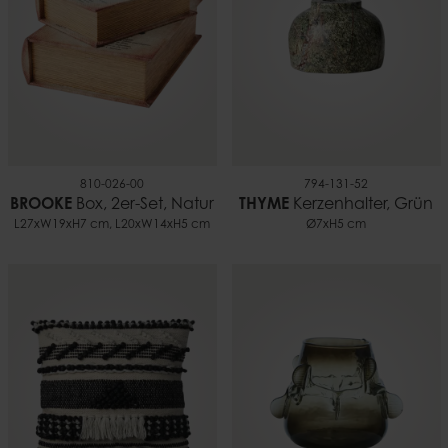
Gewicht
1,55 kg
810-026-00
794-131-52
BROOKE
Box, 2er-Set, Natur
THYME
Kerzenhalter, Grün
L27xW19xH7 cm, L20xW14xH5 cm
Ø7xH5 cm