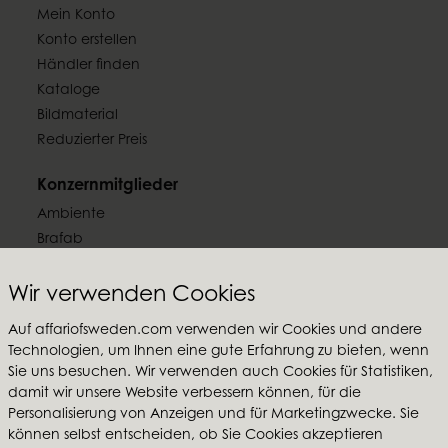
Mein Konto
Konto erstellen
Händler finden
Kataloge
Bildmaterial
Reduzierter Preis
Konzernmitglieder
Ambiente
Brafab
Conform
Furninova
Wir verwenden Cookies
MTI
Auf affariofsweden.com verwenden wir Cookies und andere
Technologien, um Ihnen eine gute Erfahrung zu bieten, wenn
Folgen Sie uns
Sie uns besuchen. Wir verwenden auch Cookies für Statistiken,
damit wir unsere Website verbessern können, für die
Personalisierung von Anzeigen und für Marketingzwecke. Sie
können selbst entscheiden, ob Sie Cookies akzeptieren