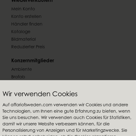
Wiederverkäufern
Mein Konto
Konto erstellen
Händler finden
Kataloge
Bildmaterial
Reduzierter Preis
Konzernmitglieder
Ambiente
Brafab
Conform
Furninova
Wir verwenden Cookies
MTI
Auf affariofsweden.com verwenden wir Cookies und andere
Technologien, um Ihnen eine gute Erfahrung zu bieten, wenn
Folgen Sie uns
Sie uns besuchen. Wir verwenden auch Cookies für Statistiken,
damit wir unsere Website verbessern können, für die
Personalisierung von Anzeigen und für Marketingzwecke. Sie