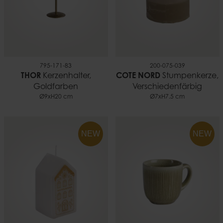
795-171-83
200-075-039
THOR
Kerzenhalter,
COTE NORD
Stumpenkerze,
Goldfarben
Verschiedenfärbig
Ø9xH20 cm
Ø7xH7.5 cm
NEW
NEW