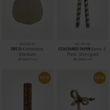
902-000-27
521-701-52
DECO
Kürbiskerze,
COLOURED TAPER
Kerze, 2-
Elfenbein
Pack, Grün/gold
Ø10xH10 cm
Ø2.2xH24 cm
NEW
NEW