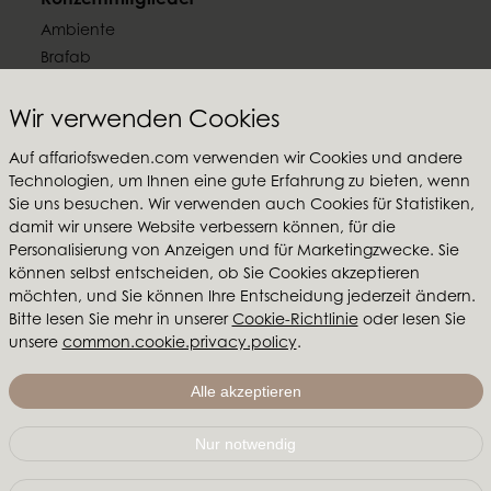
Konzernmitglieder
Ambiente
Brafab
Conform
Furninova
Wir verwenden Cookies
MTI
Auf affariofsweden.com verwenden wir Cookies und andere
Technologien, um Ihnen eine gute Erfahrung zu bieten, wenn
Folgen Sie uns
Sie uns besuchen. Wir verwenden auch Cookies für Statistiken,
damit wir unsere Website verbessern können, für die
Personalisierung von Anzeigen und für Marketingzwecke. Sie
können selbst entscheiden, ob Sie Cookies akzeptieren
möchten, und Sie können Ihre Entscheidung jederzeit ändern.
Affari of Sweden
Bitte lesen Sie mehr in unserer
Cookie-Richtlinie
oder lesen Sie
unsere
common.cookie.privacy.policy
.
Über uns
Inspiration
Alle akzeptieren
Messen & Ausstellungsraum
Nur notwendig
Affari of Sweden | Hallarydsvägen 56A | 285 39 Markaryd
| SCHWEDEN |
+46 479 155 55
|
info@affariofsweden.com