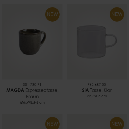
NEW
NEW
081-730-71
762-687-00
MAGDA
Espresseotasse,
SIA
Tasse, Klar
Braun
Ø6,5xH6 cm
Ø6xW8xH6 cm
NEW
NEW