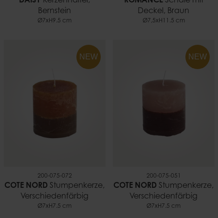
DAISY
Kerzenhalter,
ROMANCE
Schale mit
Bernstein
Deckel, Braun
Ø7xH9.5 cm
Ø7,5xH11.5 cm
NEW
NEW
200-075-072
200-075-051
COTE NORD
Stumpenkerze,
COTE NORD
Stumpenkerze,
Verschiedenfärbig
Verschiedenfärbig
Ø7xH7.5 cm
Ø7xH7.5 cm