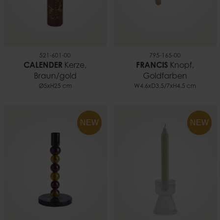
521-601-00
795-165-00
CALENDER
Kerze,
FRANCIS
Knopf,
Braun/gold
Goldfarben
Ø5xH25 cm
W4.6xD3,5/7xH4,5 cm
NEW
NEW