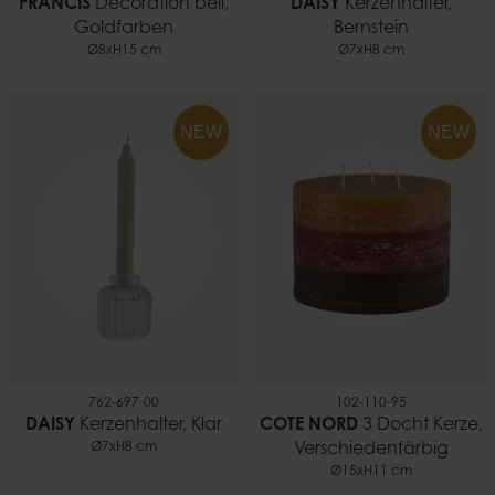
FRANCIS
Decoration bell,
DAISY
Kerzenhalter,
Goldfarben
Bernstein
Ø8xH15 cm
Ø7xH8 cm
NEW
NEW
762-697-00
102-110-95
DAISY
Kerzenhalter, Klar
COTE NORD
3 Docht Kerze,
Ø7xH8 cm
Verschiedenfärbig
Ø15xH11 cm