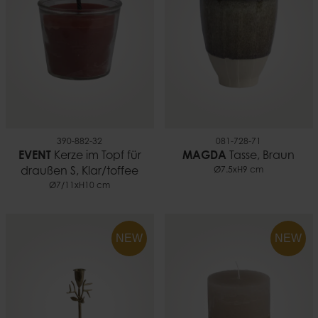
390-882-32
081-728-71
EVENT
Kerze im Topf für
MAGDA
Tasse, Braun
draußen S, Klar/toffee
Ø7.5xH9 cm
Ø7/11xH10 cm
NEW
NEW