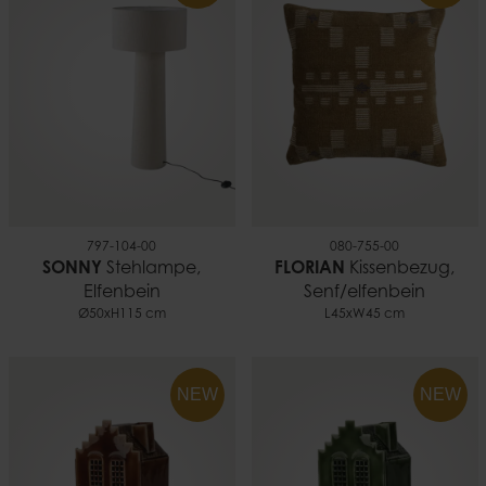
797-104-00
080-755-00
SONNY
Stehlampe,
FLORIAN
Kissenbezug,
Elfenbein
Senf/elfenbein
Ø50xH115 cm
L45xW45 cm
NEW
NEW