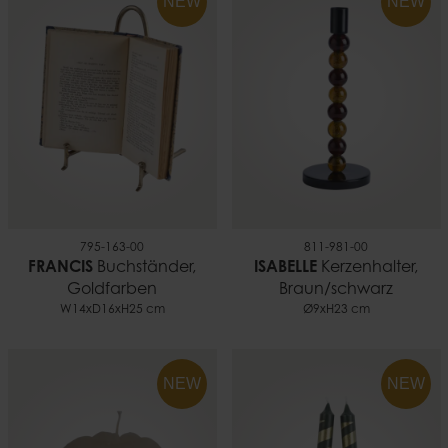
NEW
NEW
795-163-00
811-981-00
FRANCIS
Buchständer,
ISABELLE
Kerzenhalter,
Goldfarben
Braun/schwarz
W14xD16xH25 cm
Ø9xH23 cm
NEW
NEW