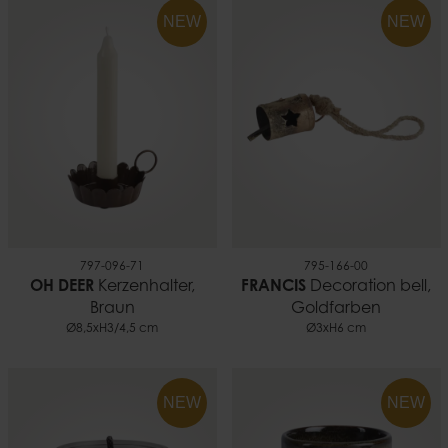
NEW
NEW
797-096-71
795-166-00
OH DEER
Kerzenhalter,
FRANCIS
Decoration bell,
Braun
Goldfarben
Ø8,5xH3/4,5 cm
Ø3xH6 cm
NEW
NEW