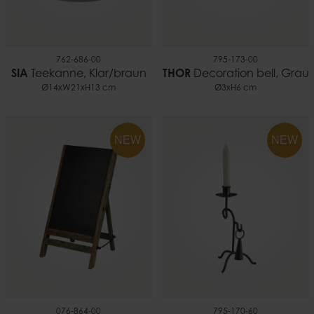
762-686-00
795-173-00
SIA
Teekanne, Klar/braun
THOR
Decoration bell, Grau
Ø14xW21xH13 cm
Ø3xH6 cm
NEW
NEW
076-864-00
795-170-60