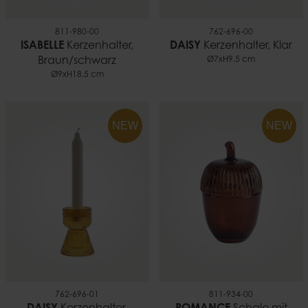
811-980-00
762-696-00
ISABELLE
Kerzenhalter,
DAISY
Kerzenhalter, Klar
Braun/schwarz
Ø7xH9.5 cm
Ø9xH18,5 cm
NEW
NEW
762-696-01
811-934-00