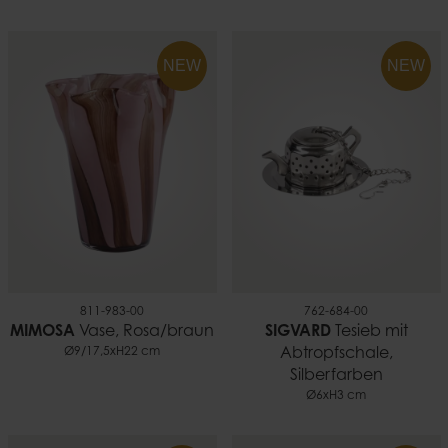
NEW
NEW
811-983-00
762-684-00
MIMOSA
Vase, Rosa/braun
SIGVARD
Tesieb mit
Ø9/17,5xH22 cm
Abtropfschale,
Silberfarben
Ø6xH3 cm