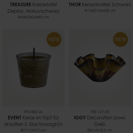
TREASURE
Kreidetafel
THOR
Kerzenhalter, Schwarz
Display, Natur/schwarz
W15xD15xH28 cm
W46xD42xH83 cm
NEW
NEW
390-882-26
785-137-00
EVENT
Kerze im Topf für
IGGY
Decoration bowl,
draußen S, Klar/moosgrün
Gelb
Ø7/11xH10 cm
Ø41xH18,5 cm