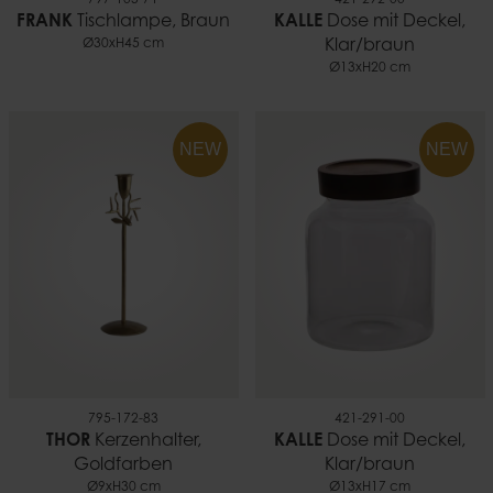
FRANK
Tischlampe, Braun
KALLE
Dose mit Deckel,
Ø30xH45 cm
Klar/braun
Ø13xH20 cm
NEW
NEW
795-172-83
421-291-00
THOR
Kerzenhalter,
KALLE
Dose mit Deckel,
Goldfarben
Klar/braun
Ø9xH30 cm
Ø13xH17 cm