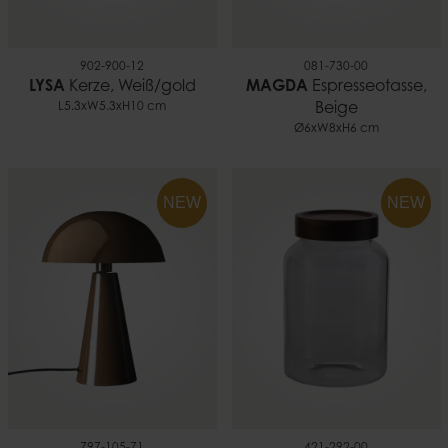
902-900-12
081-730-00
LYSA
Kerze, Weiß/gold
MAGDA
Espresseotasse,
L5.3xW5.3xH10 cm
Beige
Ø6xW8xH6 cm
NEW
NEW
797-105-71
421-292-00