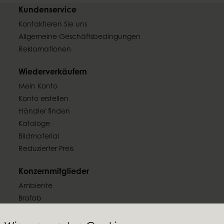
Kundenservice
Kontaktieren Sie uns
Allgemeine Geschäftsbedingungen
Reklamationen
Wiederverkäufern
Mein Konto
Konto erstellen
Händler finden
Kataloge
Bildmaterial
Reduzierter Preis
Konzernmitglieder
Ambiente
Brafab
Conform