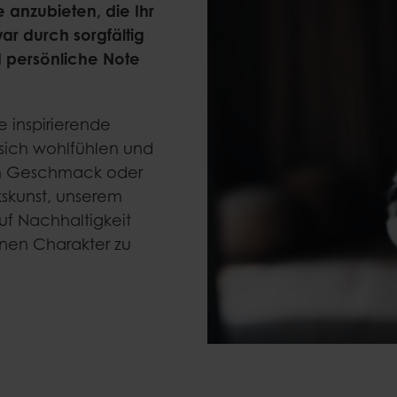
e anzubieten, die Ihr
r durch sorgfältig
d persönliche Note
ie inspirierende
ich wohlfühlen und
m Geschmack oder
kskunst, unserem
f Nachhaltigkeit
enen Charakter zu