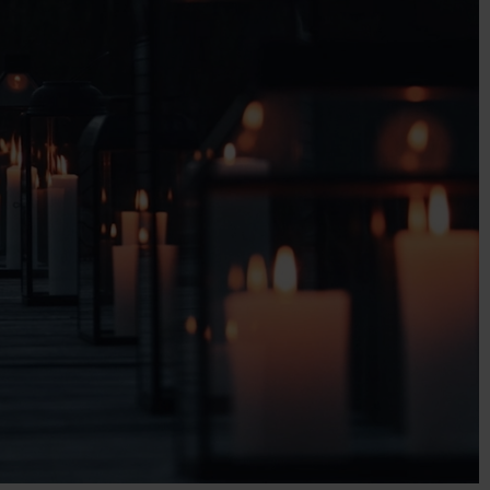
r
Topfhalter
e
Dekoration
er für draußen