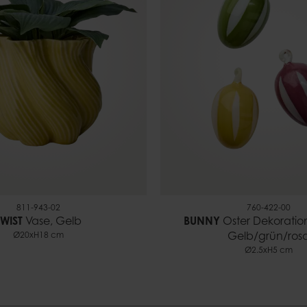
811-943-02
760-422-00
TWIST
Vase, Gelb
BUNNY
Oster Dekoration
Ø20xH18 cm
Gelb/grün/ros
Ø2.5xH5 cm