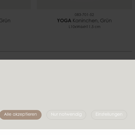
083-701-52
Grün
YOGA
Kaninchen, Grün
L10xW6xH11.5 cm
Folgen Sie uns
Alle akzeptieren
Nur notwendig
Einstellungen
Affari of Sweden