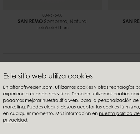
084-675-00
SAN REMO
Sombrero, Natural
SAN R
L44xW44xH11 cm
Déja
Este sitio web utiliza cookies
En affariofsweden.com, utilizamos cookies y otras tecnologías
experiencia cuando nos visitas. También utilizamos cookies pa
Atención al cliente
Retailers
podamos mejorar nuestro sitio web, para la personalización de
Contacta con nosotros
Mi cuenta
marketing. Puedes elegir si deseas aceptar las cookies tú mism
Términos y condiciones
Convertirse 
en cualquier momento. Más información en
nuestra política de
privacidad
.
Reclamaciones
Buscar un di
Política de privacidad
Catálogos
Banco de 