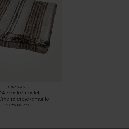
070-736-02
DA
Manta/mantel,
/marrón/rosa/amarillo
L250xW140 cm