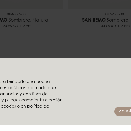
084-674-00
084-678-00
EMO
Sombrero, Natural
SAN REMO
Sombrero, 
L34xW32xH12 cm
L41xW41xH13 cm
nos ayudarte a encontrar tu E
 para brindarte una buena
ra estadísticas, de modo que
Parte del grupo X
 anuncios y con fines de
Ambiente
o, y puedes cambiar tu elección
en reseller
Brafab
 cookies
o en
política de
Acept
stribuidor
Conform
Furninova
imágenes
MTI