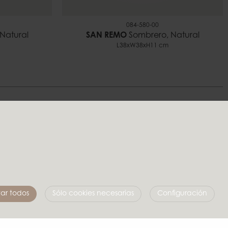
084-580-00
Natural
SAN REMO
Sombrero, Natural
L38xW38xH11 cm
stilo
Síguenos en las redes sociales
ar todos
Sólo cookies necesarias
Configuración
Affari of Sweden