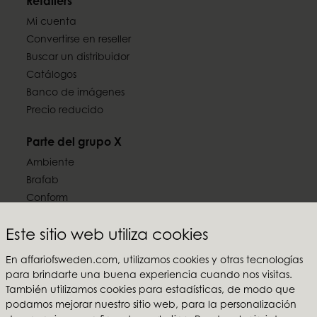
Retailers
Mi cuenta
Convertirse en reseller
Buscar un distribuidor
Catálogos
Banco de imágenes
Precio reducido
Parte del grupo X
Ambiente
Brafab
Conform
Furninova
Este sitio web utiliza cookies
MTI
En affariofsweden.com, utilizamos cookies y otras tecnologías
Síguenos en las redes sociales
para brindarte una buena experiencia cuando nos visitas.
También utilizamos cookies para estadísticas, de modo que
podamos mejorar nuestro sitio web, para la personalización