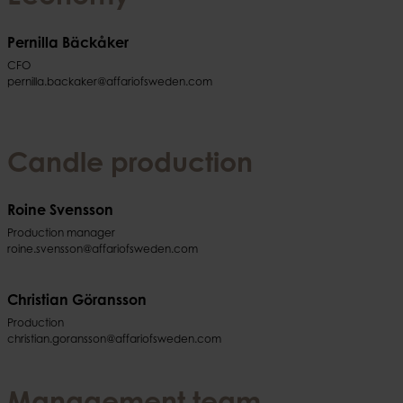
Pernilla Bäckåker
CFO
pernilla.backaker@affariofsweden.com
Candle production
Roine Svensson
Production manager
roine.svensson@affariofsweden.com
Christian Göransson
Production
christian.goransson@affariofsweden.com