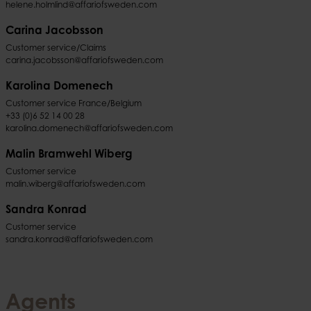
helene.holmlind@affariofsweden.com
Carina Jacobsson
Customer service/Claims
carina.jacobsson@affariofsweden.com
Karolina Domenech
Customer service France/Belgium
+33 (0)6 52 14 00 28
karolina.domenech@affariofsweden.com
Malin Bramwehl Wiberg
Customer service
malin.wiberg@affariofsweden.com
Sandra Konrad
Customer service
sandra.konrad@affariofsweden.com
Agents