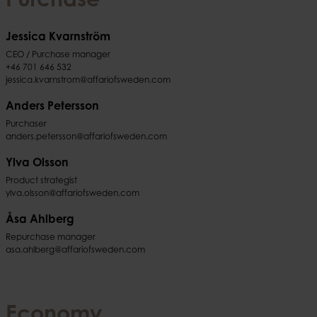
Purchase
Jessica Kvarnström
CEO / Purchase manager
+46 701 646 532
jessica.kvarnstrom@affariofsweden.com
Anders Petersson
Purchaser
anders.petersson@affariofsweden.com
Ylva Olsson
Product strategist
ylva.olsson@affariofsweden.com
Åsa Ahlberg
Repurchase manager
asa.ahlberg@affariofsweden.com
Economy