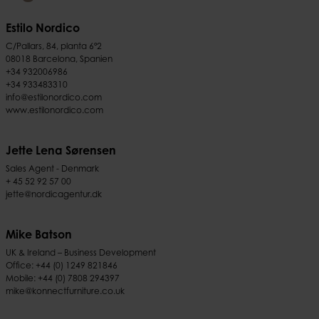
Estilo Nordico
C/Pallars, 84, planta 6º2
08018 Barcelona, Spanien
+34 932006986
+34 933483310
info@estilonordico.com
www.estilonordico.com
Jette Lena Sørensen
Sales Agent - Denmark
+ 45 52 92 57 00
jette@nordicagentur.dk
Mike Batson
UK & Ireland – Business Development
Office:
+44 (0) 1249 821846
Mobile:
+44 (0) 7808 294397
mike@konnectfurniture.co.uk