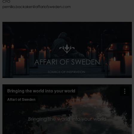
CFO
pernilla.backaker@affariofsweden.com