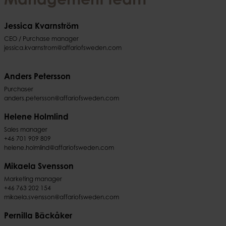
Management team
Jessica Kvarnström
CEO / Purchase manager
jessica.kvarnstrom@affariofsweden.com
Anders Petersson
Purchaser
anders.petersson@affariofsweden.com
Helene Holmlind
Sales manager
+46 701 909 809
helene.holmlind@affariofsweden.com
Mikaela Svensson
Marketing manager
+46 763 202 154
mikaela.svensson@affariofsweden.com
Pernilla Bäckåker