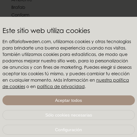
Ambiente
Brafab
Conform
Furninova
Este sitio web utiliza cookies
MTI
En affariofsweden.com, utilizamos cookies y otras tecnologías
Síguenos en las redes sociales
para brindarte una buena experiencia cuando nos visitas.
También utilizamos cookies para estadísticas, de modo que
podamos mejorar nuestro sitio web, para la personalización
de anuncios y con fines de marketing. Puedes elegir si deseas
aceptar las cookies tú mismo, y puedes cambiar tu elección
Affari of Sweden
en cualquier momento. Más información en
nuestra política
de cookies
o en
política de privacidad
.
Sobre nosotros
Inspiración
Aceptar todos
Ferias y Showrooms
Sólo cookies necesarias
Affari of Sweden | Hallarydsvägen 56A | 285 39 Markaryd
| SUECIA |
+46 479 155 55
|
info@affariofsweden.com
Configuración
© Copyright 2021 Affari of Sweden AB