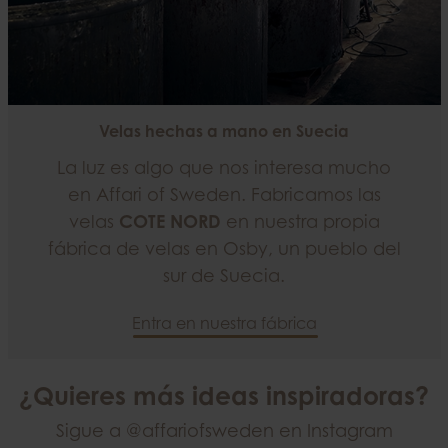
Velas hechas a mano en Suecia
La luz es algo que nos interesa mucho
en Affari of Sweden. Fabricamos las
velas
COTE NORD
en nuestra propia
fábrica de velas en Osby, un pueblo del
sur de Suecia.
Entra en nuestra fábrica
¿Quieres más ideas inspiradoras?
Sigue a
@affariofsweden
en Instagram