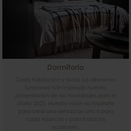
Dormitorio
Cada habitación y todas sus diferentes
funciones han inspirado nuestra
presentación de las novedades para el
otoño 2023. Nuestra visión es inspirarte
para crear una sensación única para
cada estancia y para todas las
ocasiones.