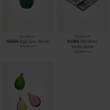
0,15
081-669-01
070-804-00
HULDA
Egg cup, Verde
FLORA
Servilleta,
Ø5xH5 cm
Multicolores
L40xW40 cm