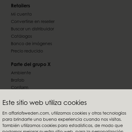
Retailers
Mi cuenta
Convertirse en reseller
Buscar un distribuidor
Catálogos
Banco de imágenes
Precio reducido
Parte del grupo X
Ambiente
Brafab
Conform
Furninova
Este sitio web utiliza cookies
MTI
En affariofsweden.com, utilizamos cookies y otras tecnologías
Síguenos en las redes sociales
para brindarte una buena experiencia cuando nos visitas.
También utilizamos cookies para estadísticas, de modo que