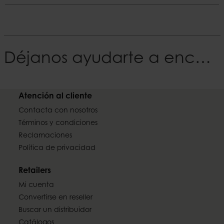
portavelas de material incombustible para 
Tamaño del producto
proteger la superficie o evitar el riesgo de incendio.
Diámetro
Color
6.8 cm
Rojo
Déjanos ayudarte a encontrar tu Estilo
Altura
El material
10 cm
Parafina
Atención al cliente
Peso
Duración
0,29 kilo
Contacta con nosotros
~37 h
Términos y condiciones
Reclamaciones
EAN
Política de privacidad
7332793169958
Retailers
Mi cuenta
Convertirse en reseller
Buscar un distribuidor
Catálogos