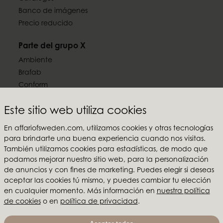
Banco de imágenes
Precio reducido
Parte del grupo X
Ambiente
Brafab
Conform
Furninova
Este sitio web utiliza cookies
MTI
En affariofsweden.com, utilizamos cookies y otras tecnologías
Síguenos en las redes sociales
para brindarte una buena experiencia cuando nos visitas.
También utilizamos cookies para estadísticas, de modo que
podamos mejorar nuestro sitio web, para la personalización
de anuncios y con fines de marketing. Puedes elegir si deseas
aceptar las cookies tú mismo, y puedes cambiar tu elección
Affari of Sweden
en cualquier momento. Más información en
nuestra política
de cookies
o en
política de privacidad
.
Sobre nosotros
Inspiración