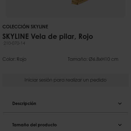
COLECCIÓN SKYLINE
SKYLINE Vela de pilar, Rojo
210-070-14
Color: Rojo
Tamaño: Ø6.8xH10 cm
Iniciar sesión para realizar un pedido
expand_more
Descripción
Descripción
expand_more
Tamaño del producto
Coloca siempre la vela sobre un plato o en un 