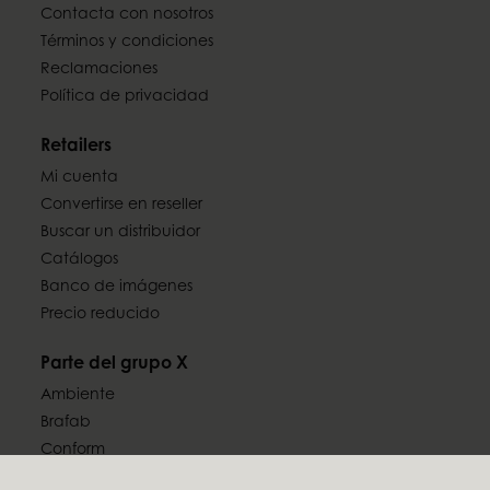
Contacta con nosotros
Términos y condiciones
Reclamaciones
Política de privacidad
Retailers
Mi cuenta
Convertirse en reseller
Buscar un distribuidor
Catálogos
Banco de imágenes
Precio reducido
Parte del grupo X
Ambiente
Brafab
Conform
Furninova