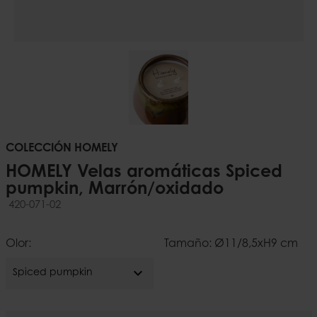
COLECCIÓN HOMELY
HOMELY Velas aromáticas Spiced
pumpkin, Marrón/oxidado
420-071-02
Olor:
Tamaño: Ø11/8,5xH9 cm
expand_more
Spiced pumpkin