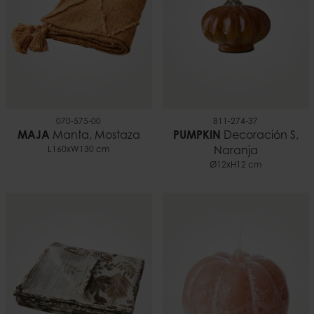
EAN
7332793205069
070-575-00
811-274-37
MAJA
Manta, Mostaza
PUMPKIN
Decoración S,
L160xW130 cm
Naranja
Ø12xH12 cm