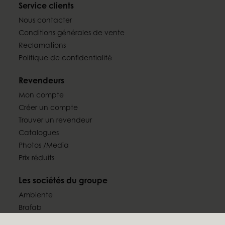
Service clients
Nous contacter
Conditions générales de vente
Reclamations
Politique de confidentialité
Revendeurs
Mon compte
Créer un compte
Trouver un revendeur
Catalogues
Photos /Media
Prix réduits
Les sociétés du groupe
Ambiente
Brafab
Conform