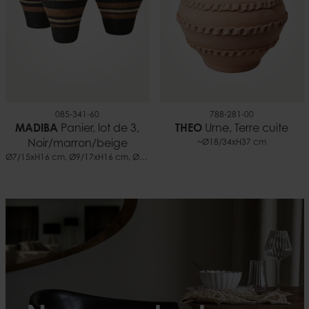
085-341-60
788-281-00
MADIBA
Panier, lot de 3,
THEO
Urne, Terre cuite
Noir/marron/beige
~Ø18/34xH37 cm
Ø7/15xH16 cm, Ø9/17xH16 cm, Ø10/24xH18 cm