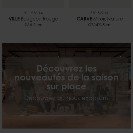
811-978-14
770-527-00
VILLE
Bougeoir, Rouge
CARVE
Miroir, Nature
Ø8xH8 cm
Ø76xD3.5 cm
Découvrez les
nouveautés de la saison
sur place
Découvrez où nous exposons