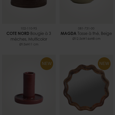
102-110-95
081-731-00
COTE NORD
Bougie à 3
MAGDA
Tasse à thé, Beige
mèches, Multicolor
Ø12.5xW16xH8 cm
Ø15xH11 cm
NEW
NEW