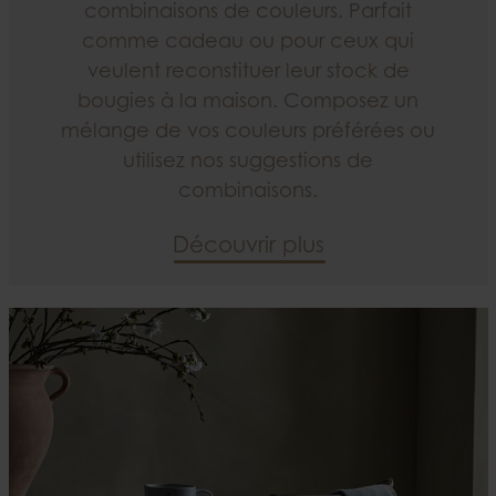
combinaisons de couleurs. Parfait
comme cadeau ou pour ceux qui
veulent reconstituer leur stock de
bougies à la maison. Composez un
mélange de vos couleurs préférées ou
utilisez nos suggestions de
combinaisons.
Découvrir plus