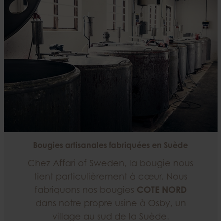
Bougies artisanales fabriquées en Suède
Chez Affari of Sweden, la bougie nous
tient particulièrement à cœur. Nous
fabriquons nos bougies
COTE NORD
dans notre propre usine à Osby, un
village au sud de la Suède.