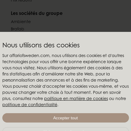
Prix réduits
Les sociétés du groupe
Ambiente
Brafab
Conform
Furninova
Nous utilisons des cookies
MTI
Sur affariofsweden.com, nous utilisons des cookies et d'autres
technologies pour vous offrir une bonne expérience lorsque
Suivez-nous
vous nous visitez. Nous utilisons également des cookies à des
fins statistiques afin d'améliorer notre site Web, pour la
personnalisation des annonces et à des fins de marketing.
Vous pouvez choisir d'accepter les cookies vous-même, et vous
pouvez changer votre choix à tout moment. Pour en savoir
Affari of Sweden
plus, consultez notre
politique en matière de cookies
ou notre
politique de confidentialité
.
Qui sommes-nous?
Inspiration
Accepter tout
Salons & showroom