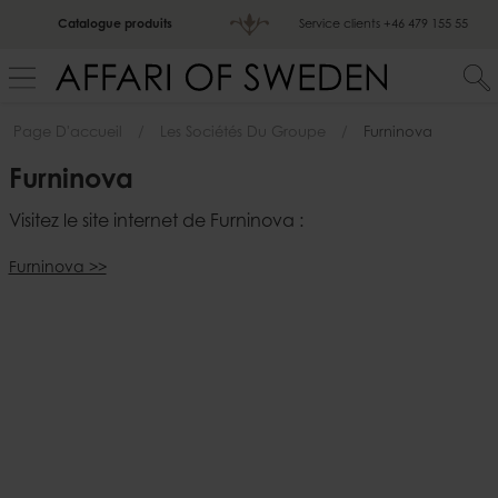
Catalogue produits
Service clients
+46 479 155 55
Page D'accueil
Les Sociétés Du Groupe
Furninova
Furninova
Visitez le site internet de Furninova :
Furninova >>