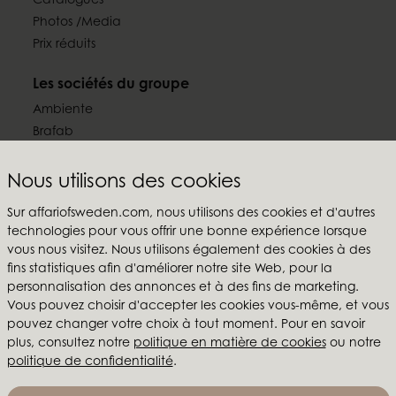
Catalogues
Photos /Media
Prix réduits
Les sociétés du groupe
Ambiente
Brafab
Conform
Furninova
Nous utilisons des cookies
MTI
Sur affariofsweden.com, nous utilisons des cookies et d'autres
technologies pour vous offrir une bonne expérience lorsque
Suivez-nous
vous nous visitez. Nous utilisons également des cookies à des
fins statistiques afin d'améliorer notre site Web, pour la
personnalisation des annonces et à des fins de marketing.
Vous pouvez choisir d'accepter les cookies vous-même, et vous
pouvez changer votre choix à tout moment. Pour en savoir
Affari of Sweden
plus, consultez notre
politique en matière de cookies
ou notre
politique de confidentialité
.
Qui sommes-nous?
Inspiration