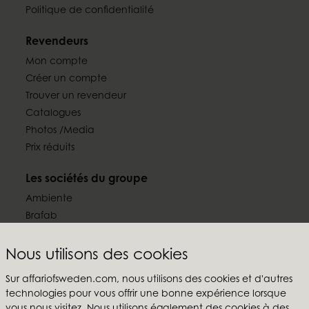
Politique de confidentialité
Revendeurs
Mon compte
Créer un compte
Trouver un revendeur
Catalogues
Photos /Media
Prix réduits
Les sociétés du groupe
Ambiente
Brafab
Conform
Furninova
Nous utilisons des cookies
MTI
Sur affariofsweden.com, nous utilisons des cookies et d'autres
technologies pour vous offrir une bonne expérience lorsque
Suivez-nous