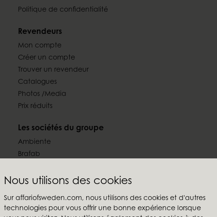
Politique de confidentialité
Revendeurs
Mon compte
Créer un compte
Trouver un revendeur
Catalogues
Photos /Media
Prix réduits
Les sociétés du groupe
Ambiente
Brafab
Conform
Furninova
Nous utilisons des cookies
MTI
Sur affariofsweden.com, nous utilisons des cookies et d'autres
technologies pour vous offrir une bonne expérience lorsque
Suivez-nous