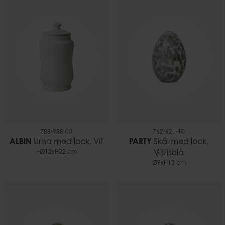
EAN-kod
7332793186016
788-988-00
762-621-10
ALBIN
Urna med lock, Vit
PARTY
Skål med lock,
~Ø12xH22 cm
Vit/isblå
Ø9xH13 cm