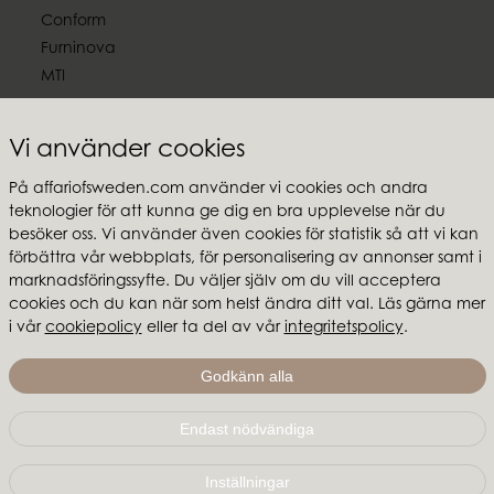
Conform
Furninova
MTI
Följ oss
Vi använder cookies
På affariofsweden.com använder vi cookies och andra
teknologier för att kunna ge dig en bra upplevelse när du
besöker oss. Vi använder även cookies för statistik så att vi kan
Affari of Sweden
förbättra vår webbplats, för personalisering av annonser samt i
marknadsföringssyfte. Du väljer själv om du vill acceptera
Om oss
cookies och du kan när som helst ändra ditt val. Läs gärna mer
Inspiration
i vår
cookiepolicy
eller ta del av vår
integritetspolicy
.
Butikspaket
Mässor & showroom
Godkänn alla
Endast nödvändiga
Affari of Sweden | Hallarydsvägen 56A | 285 39 Markaryd
| SVERIGE |
+46 479 155 55
|
info@affariofsweden.com
Lager: Ulvarydsvägen 13 Port 7 | 285 35 Markaryd
Inställningar
© Copyright 2021 Affari of Sweden AB