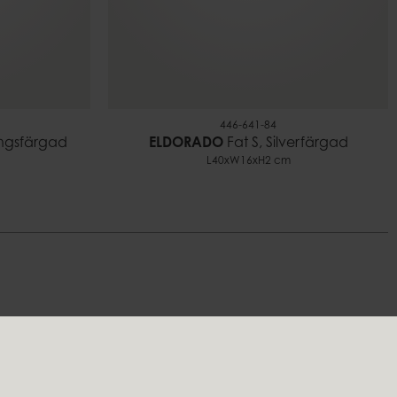
446-641-84
ingsfärgad
ELDORADO
Fat S, Silverfärgad
L40xW16xH2 cm
Följ oss