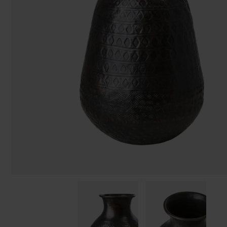
Påsar