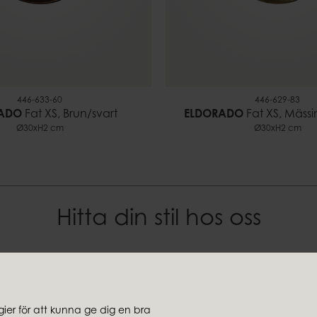
446-633-60
446-629-83
ADO
Fat XS, Brun/svart
ELDORADO
Fat XS, Mäss
Ø30xH2 cm
Ø30xH2 cm
Hitta din stil hos oss
jare
Koncernbolag
Ambiente
er för att kunna ge dig en bra