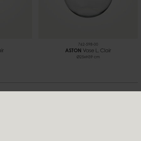
762-598-00
ir
ASTON
Vase L, Clair
Ø25xH39 cm
s
Suivez-nous