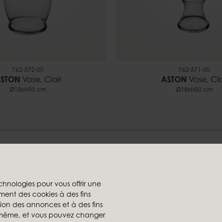
762-572-00
762-571-00
STON
Vase, Clair
ASTON
Vase, Cla
Ø18xH50 cm
Ø18xH50 cm
Trouvez votre style chez-nou
chnologies pour vous offrir une
ment des cookies à des fins
rs
Les sociétés du groupe
ation des annonces et à des fins
te
Ambiente
s-même, et vous pouvez changer