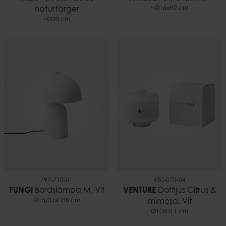
naturfärger
~Ø16xH2 cm
~Ø30 cm
797-710-01
420-070-04
FUNGI
Bordslampa M, Vit
VENTURE
Doftljus Citrus &
Ø15/31xH38 cm
mimosa, Vit
Ø10xH11 cm