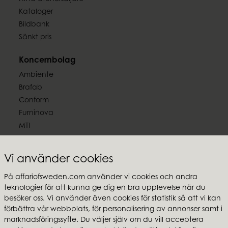
Kataloger
Bildbank
Sänkt pris
Koncernbolag
Ambiente
Brafab
Conform
Furninova
MTI
Följ oss
Vi använder cookies
På affariofsweden.com använder vi cookies och andra
teknologier för att kunna ge dig en bra upplevelse när du
besöker oss. Vi använder även cookies för statistik så att vi kan
Affari of Sweden
förbättra vår webbplats, för personalisering av annonser samt i
marknadsföringssyfte. Du väljer själv om du vill acceptera
Om oss