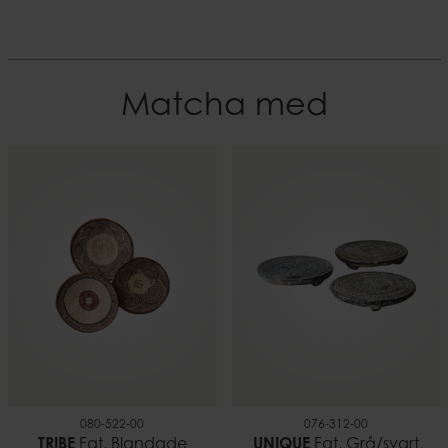
Mått
Färgnyans
Svart
Djup
12
Material
Matcha med
Järn
Höjd
30 cm
EAN-kod
7332793181776
Vikt
0,38
080-522-00
076-312-00
TRIBE
Fat, Blandade
UNIQUE
Fat, Grå/svart