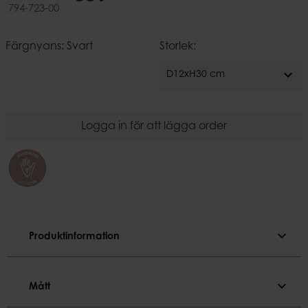
794-723-00
Färgnyans: Svart
Storlek:
expand_more
D12xH30 cm
Logga in för att lägga order
expand_more
Produktinformation
Produktinformation
expand_more
Mått
Ø2,2 cm ljus