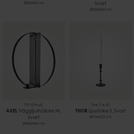
Ø20xH3 cm
Svart
Ø30xH30 cm
797-094-60
794-716-00
AXEL
Väggljushållare M,
THOR
Ljusstake S, Svart
Svart
Ø10xH22 cm
Ø40xH40 cm