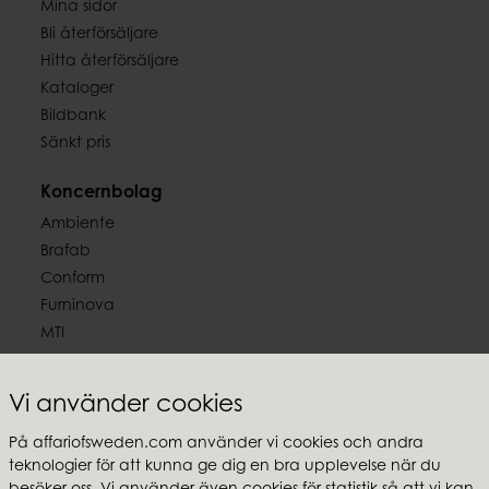
Mina sidor
Bli återförsäljare
Hitta återförsäljare
Kataloger
Bildbank
Sänkt pris
Koncernbolag
Ambiente
Brafab
Conform
Furninova
MTI
Följ oss
Vi använder cookies
På affariofsweden.com använder vi cookies och andra
teknologier för att kunna ge dig en bra upplevelse när du