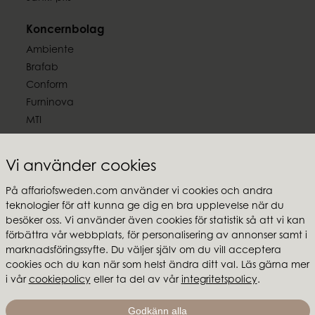
Koncernbolag
Ambiente
Brafab
Conform
Furninova
MTI
Följ oss
Vi använder cookies
På affariofsweden.com använder vi cookies och andra
teknologier för att kunna ge dig en bra upplevelse när du
besöker oss. Vi använder även cookies för statistik så att vi kan
Affari of Sweden
förbättra vår webbplats, för personalisering av annonser samt i
marknadsföringssyfte. Du väljer själv om du vill acceptera
Om oss
cookies och du kan när som helst ändra ditt val. Läs gärna mer
Inspiration
i vår
cookiepolicy
eller ta del av vår
integritetspolicy
.
Butikspaket
Mässor & showroom
Godkänn alla