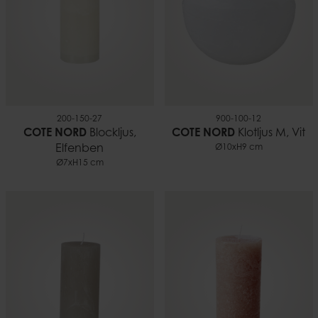
EAN-kod
7332793101736
Dokument
Ljussäkerhet.pdf
200-150-27
900-100-12
COTE NORD
Blockljus,
COTE NORD
Klotljus M, Vit
Elfenben
Ø10xH9 cm
Ø7xH15 cm