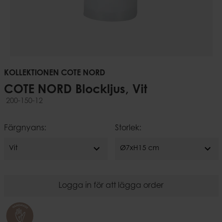
KOLLEKTIONEN COTE NORD
COTE NORD Blockljus, Vit
200-150-12
Färgnyans:
Storlek:
expand_more
expand_more
Vit
Ø7xH15 cm
Logga in för att lägga order