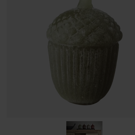
Påsar