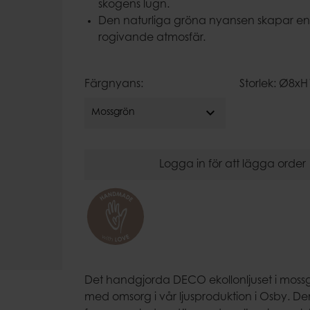
Ljusfat
skogens lugn.
Kupor
Eldkorgar
Den naturliga gröna nyansen skapar e
Duktyngder
rogivande atmosfär.
Uteljushåll
Färgnyans:
Storlek: Ø8x
expand_more
Mossgrön
Logga in för att lägga order
Det handgjorda DECO ekollonljuset i mossgr
med omsorg i vår ljusproduktion i Osby. D