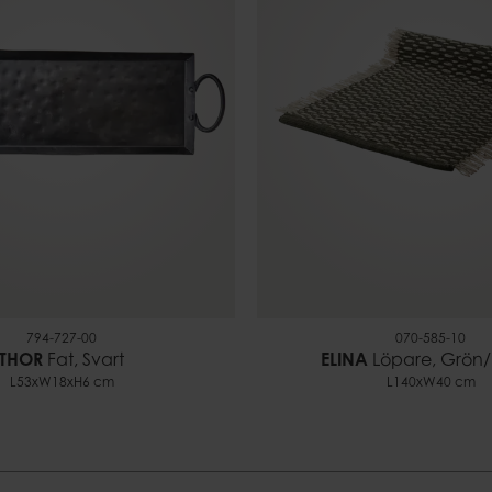
Brinntid
~50 h
EAN-kod
7332793200460
794-727-00
070-585-10
THOR
Fat, Svart
ELINA
Löpare, Grön
L53xW18xH6 cm
L140xW40 cm