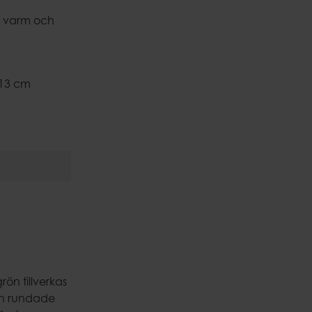
Krukhållare
n varm och
Dekoration
are
H13 cm
ön tillverkas
en rundade