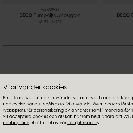
902-000-26
DECO
Pumpaljus, Mossgrön
DECO
E
Ø10xH10 cm
Kundservice
Återförsäl
Vi använder cookies
Kontakta oss
Mina sidor
På affariofsweden.com använder vi cookies och andra teknologi
Frågor & svar
Bli återförsä
upplevelse när du besöker oss. Vi använder även cookies för stati
Köp- & leveransvillkor
Hitta återfö
webbplats, för personalisering av annonser samt i marknadsföring
vill acceptera cookies och du kan när som helst ändra ditt val. 
Reklamationer
Kataloger
cookiepolicy
eller ta del av vår
integritetspolicy
.
Integritetspolicy
Bildbank
Cookies
Sänkt pris