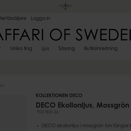
terförsäljare
Logga in
r
Unika ting
Ljus
Säsong
Butiksinredning
DEKORATIVA
LJUSHÅLL
 FÖRVARING
S
VÄGGHYLLOR
SPINDELVÄVSLJUS
FÖRVARING
ADVENTSLJUSSTAKAR
STEGAR
RUMSAVDELARE
KÖKSTILLBEHÖR
VÄGGDEKORATIONER
SARONGER
UTELJUS
GUNGOR
PÅSKDEKORAT
LJUSMAN
FÖ
LJUS
LYKTOR
re
r
Korgar
Skärbrädor
Skyltar & ramar
Värmeljush
Lådor
Bestick
rön
Stormglas
pläggningsfat
ssoarer
Krokar
Salladsbestick
Lyktor
KOLLEKTIONEN DECO
re
Flasköppnare & korkskruvar
Ljusstakar &
Köksredskap
DECO Ekollonljus, Mossgrön
Kandelabr
Kökstextilier
902-800-26
Väggljushå
er
Servetter & servettringar
Adventslju
DECO ekollonljus i mossgrön ton fångar
Underlägg