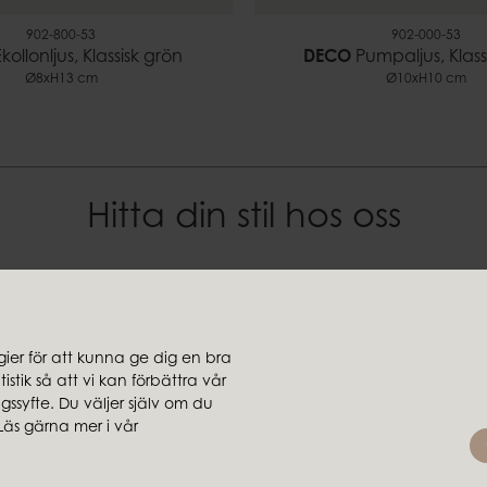
902-800-53
902-000-53
kollonljus, Klassisk grön
DECO
Pumpaljus, Klass
Ø8xH13 cm
Ø10xH10 cm
Hitta din stil hos oss
jare
Koncernbolag
Ambiente
er för att kunna ge dig en bra
ljare
Brafab
stik så att vi kan förbättra vår
rsäljare
Conform
ssyfte. Du väljer själv om du
Läs gärna mer i vår
Furninova
MTI