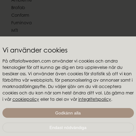
Ambiente
Brafab
Conform
Furninova
MTI
Följ oss
Vi använder cookies
På affariofsweden.com använder vi cookies och andra
teknologier för att kunna ge dig en bra upplevelse när du
besöker oss. Vi använder även cookies för statistik så att vi kan
Affari of Sweden
förbättra vår webbplats, för personalisering av annonser samt i
marknadsföringssyfte. Du väljer själv om du vill acceptera
Om oss
cookies och du kan när som helst ändra ditt val. Läs gärna mer
Inspiration
i vår
cookiepolicy
eller ta del av vår
integritetspolicy
.
Butikspaket
Mässor & showroom
Godkänn alla
Endast nödvändiga
Affari of Sweden | Hallarydsvägen 56A | 285 39 Markaryd
| SVERIGE |
+46 479 155 55
|
info@affariofsweden.com