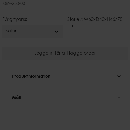
089-250-00
Färgnyans:
Storlek: W60xD43xH46/78
cm
expand_more
Natur
Logga in för att lägga order
expand_more
Produktinformation
Produktinformation
expand_more
Mått
Nyansen kan variera.
Mått
Färgnyans
Natur
Bredd
60