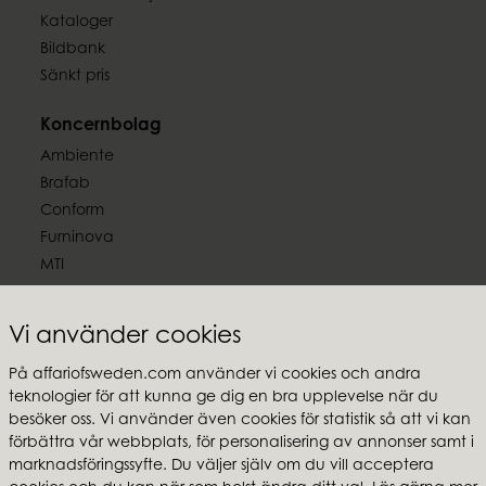
Kataloger
Bildbank
Sänkt pris
Koncernbolag
Ambiente
Brafab
Conform
Furninova
MTI
Följ oss
Vi använder cookies
På affariofsweden.com använder vi cookies och andra
teknologier för att kunna ge dig en bra upplevelse när du
besöker oss. Vi använder även cookies för statistik så att vi kan
Affari of Sweden
förbättra vår webbplats, för personalisering av annonser samt i
marknadsföringssyfte. Du väljer själv om du vill acceptera
Om oss