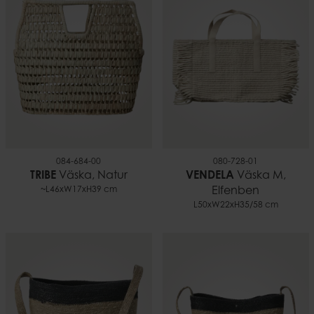
084-684-00
080-728-01
TRIBE
Väska, Natur
VENDELA
Väska M,
~L46xW17xH39 cm
Elfenben
L50xW22xH35/58 cm