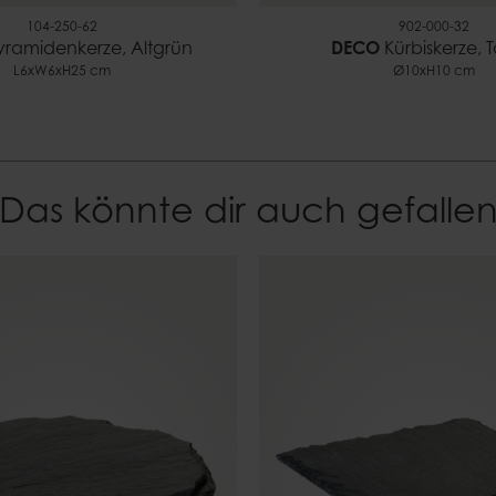
104-250-62
902-000-32
ramidenkerze, Altgrün
DECO
Kürbiskerze, T
L6xW6xH25 cm
Ø10xH10 cm
Das könnte dir auch gefalle