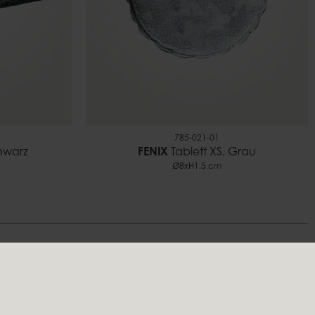
785-021-01
chwarz
FENIX
Tablett XS, Grau
Ø8xH1.5 cm