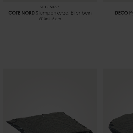
201-150-27
COTE NORD
Stumpenkerze, Elfenbein
DECO
Py
Ø10xH15 cm