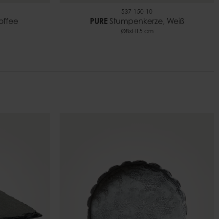
537-150-10
offee
PURE
Stumpenkerze, Weiß
Ø8xH15 cm
n