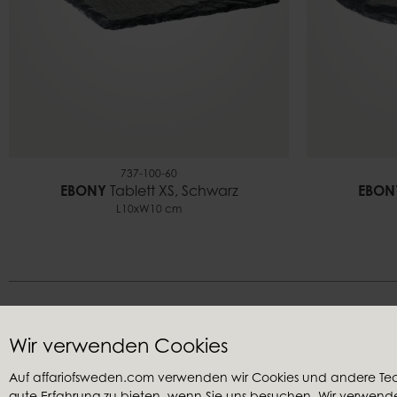
737-100-60
EBONY
Tablett XS, Schwarz
EBON
L10xW10 cm
Wir verwenden Cookies
Auf affariofsweden.com verwenden wir Cookies und andere Te