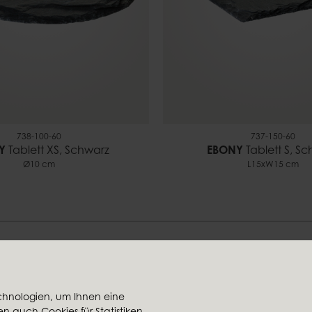
738-100-60
737-150-60
Y
Tablett XS, Schwarz
EBONY
Tablett S, S
Ø10 cm
L15xW15 cm
Finden Sie Ihren Stil bei uns
chnologien, um Ihnen eine