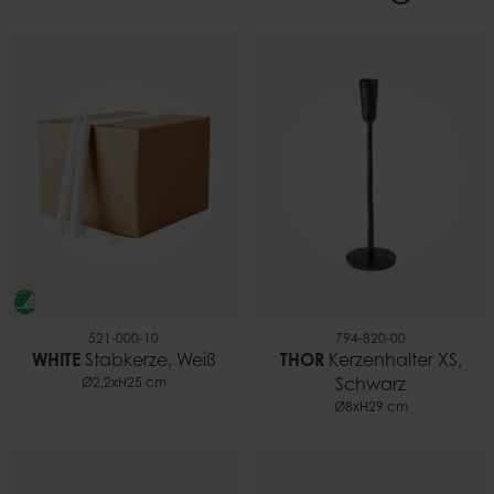
29 cm
EAN
7332793131177
Gewicht
0,58 kg
521-000-10
794-820-00
WHITE
Stabkerze, Weiß
THOR
Kerzenhalter XS,
Ø2,2xH25 cm
Schwarz
Ø8xH29 cm