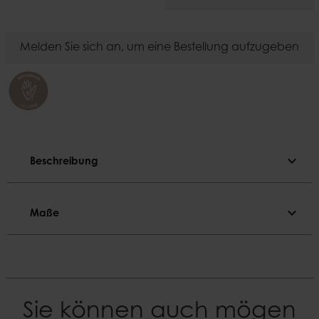
Melden Sie sich an, um eine Bestellung aufzugeben
expand_more
Beschreibung
Beschreibung
expand_more
Maße
Ø2,2 cm Kerze
Maße
Farbe
Schwarz
Durchmesser
8 cm
Material
Sie können auch mögen
Schmiedeeisen
Höhe