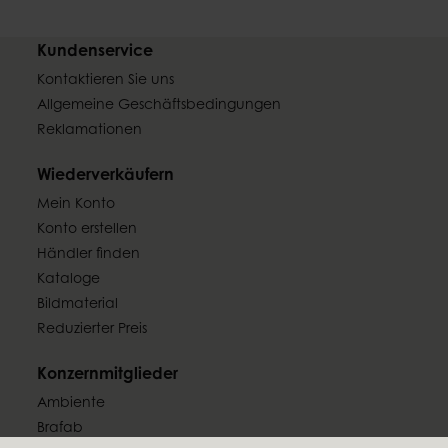
Kundenservice
Kontaktieren Sie uns
Allgemeine Geschäftsbedingungen
Reklamationen
Wiederverkäufern
Mein Konto
Konto erstellen
Händler finden
Kataloge
Bildmaterial
Reduzierter Preis
Konzernmitglieder
Ambiente
Brafab