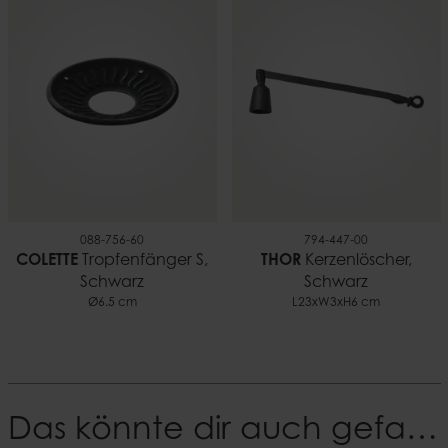
088-756-60
794-447-00
COLETTE
Tropfenfänger S,
THOR
Kerzenlöscher,
Schwarz
Schwarz
Ø6.5 cm
L23xW3xH6 cm
Das könnte dir auch gefallen