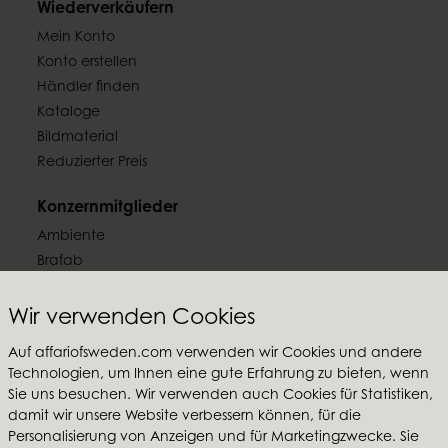
Wiederverkäufern
Mein Konto
Konto erstellen
Händler finden
Kataloge
Bildmaterial
Reduzierter Preis
Konzernmitglieder
Ambiente
Brafab
Conform
Furninova
Wir verwenden Cookies
MTI
Auf affariofsweden.com verwenden wir Cookies und andere
Technologien, um Ihnen eine gute Erfahrung zu bieten, wenn
Folgen Sie uns
Sie uns besuchen. Wir verwenden auch Cookies für Statistiken,
damit wir unsere Website verbessern können, für die
Personalisierung von Anzeigen und für Marketingzwecke. Sie