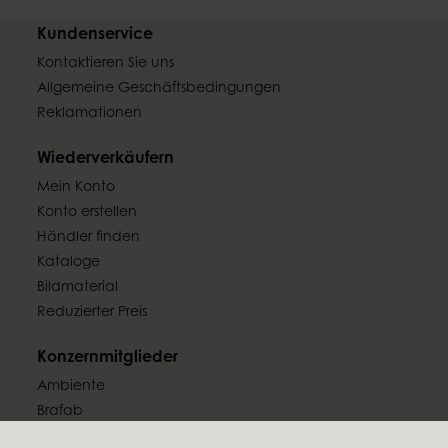
Kundenservice
Kontaktieren Sie uns
Allgemeine Geschäftsbedingungen
Reklamationen
Wiederverkäufern
Mein Konto
Konto erstellen
Händler finden
Kataloge
Bildmaterial
Reduzierter Preis
Konzernmitglieder
Ambiente
Brafab
Conform