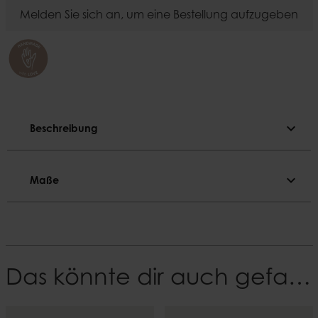
Melden Sie sich an, um eine Bestellung aufzugeben
expand_more
Beschreibung
Beschreibung
expand_more
Maße
Farbe
Schwarz
Maße
Material
Länge
Eisen
70 cm
Das könnte dir auch gefallen
EAN
Breite
7332793193502
70