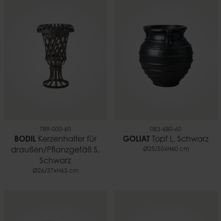
Höhe
200 cm
Gewicht
7,26 kg
789-000-60
083-680-60
BODIL
Kerzenhalter für
GOLIAT
Topf L, Schwarz
draußen/Pflanzgefäß S,
Ø25/55xH60 cm
Schwarz
Ø26/37xH63 cm