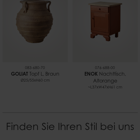
083-680-70
076-688-00
GOLIAT
Topf L, Braun
ENOK
Nachttisch,
Ø25/55xH60 cm
Altorange
~L37xW47xH61 cm
Finden Sie Ihren Stil bei uns