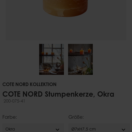
COTE NORD KOLLEKTION
COTE NORD Stumpenkerze, Okra
200-075-41
Farbe:
Größe:
expand_more
expand_more
Okra
Ø7xH7.5 cm