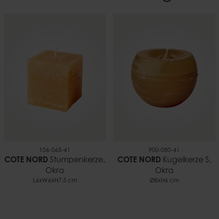
7.5 cm
Material
100% Paraffin
Gewicht
0,26 kg
Brenndauer
~25 h
EAN
7332793168906
Dokumente
Sicherheitshinweise für kerzen.pdf
106-065-41
900-080-41
COTE NORD
Stumpenkerze,
COTE NORD
Kugelkerze S,
Okra
Okra
L6xW6xH7,5 cm
Ø8xH6 cm