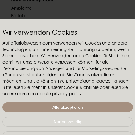
Konzernmitglieder
Ambiente
Brafab
Conform
Furninova
Wir verwenden Cookies
MTI
Auf affariofsweden.com verwenden wir Cookies und andere
Technologien, um Ihnen eine gute Erfahrung zu bieten, wenn
Folgen Sie uns
Sie uns besuchen. Wir verwenden auch Cookies für Statistiken,
damit wir unsere Website verbessern können, für die
Personalisierung von Anzeigen und für Marketingzwecke. Sie
können selbst entscheiden, ob Sie Cookies akzeptieren
möchten, und Sie können Ihre Entscheidung jederzeit ändern.
Affari of Sweden
Bitte lesen Sie mehr in unserer
Cookie-Richtlinie
oder lesen Sie
unsere
common.cookie.privacy.policy
.
Über uns
Inspiration
Alle akzeptieren
Messen & Ausstellungsraum
Nur notwendig
Affari of Sweden | Hallarydsvägen 56A | 285 39 Markaryd
| SCHWEDEN |
+46 479 155 55
|
info@affariofsweden.com