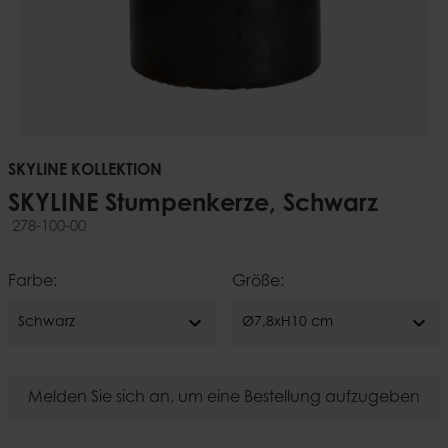
SKYLINE KOLLEKTION
SKYLINE Stumpenkerze, Schwarz
278-100-00
Farbe:
Größe:
expand_more
expand_more
Schwarz
Ø7,8xH10 cm
Melden Sie sich an, um eine Bestellung aufzugeben