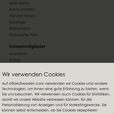
Mein Konto
Konto erstellen
Händler finden
Kataloge
Bildmaterial
Reduzierter Preis
Konzernmitglieder
Ambiente
Brafab
Conform
Furninova
Wir verwenden Cookies
MTI
Auf affariofsweden.com verwenden wir Cookies und andere
Technologien, um Ihnen eine gute Erfahrung zu bieten, wenn
Folgen Sie uns
Sie uns besuchen. Wir verwenden auch Cookies für Statistiken,
damit wir unsere Website verbessern können, für die
Personalisierung von Anzeigen und für Marketingzwecke. Sie
können selbst entscheiden, ob Sie Cookies akzeptieren