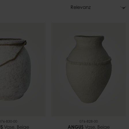
r
Topfhalter
e
Dekoration
er für draußen
076-830-00
076-828-00
S
Vase, Beige
ANGUS
Vase, Beige