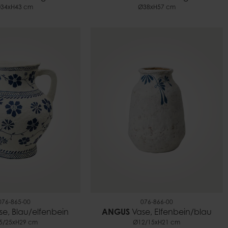
34xH43 cm
Ø38xH57 cm
076-865-00
076-866-00
e, Blau/elfenbein
ANGUS
Vase, Elfenbein/blau
5/25xH29 cm
Ø12/15xH21 cm