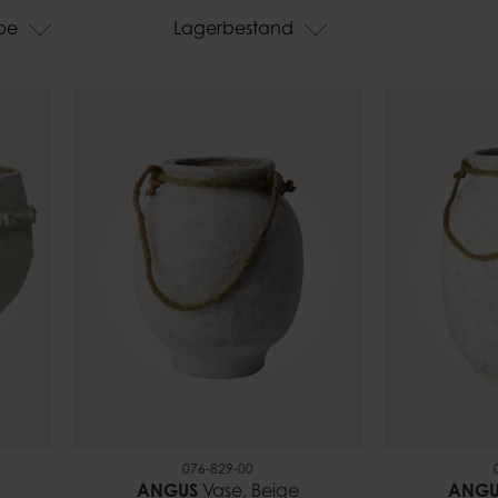
Kerzentelle
Glocken
be
Lagerbestand
Feuerkörb
Tischdeckenbeschwerer
Kerzenhalt
076-829-00
ANGUS
Vase, Beige
ANGU