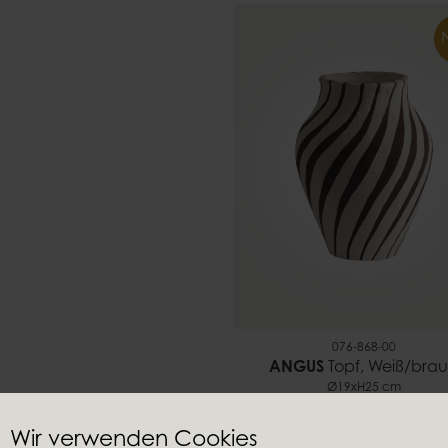
076-868-00
ANGUS
Topf, Weiß/bra
Ø19xH25 cm
Wir verwenden Cookies