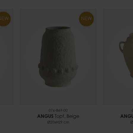
NEW
NEW
076-869-00
ANGUS
Topf, Beige
ANG
Ø20xH29 cm
Ø