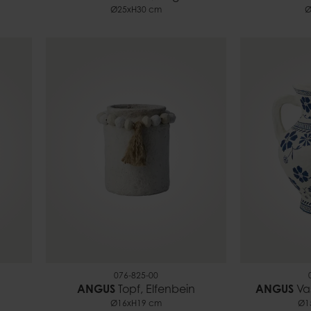
Ø25xH30 cm
Ø
076-825-00
n
ANGUS
Topf, Elfenbein
ANGUS
Vas
Ø16xH19 cm
Ø1