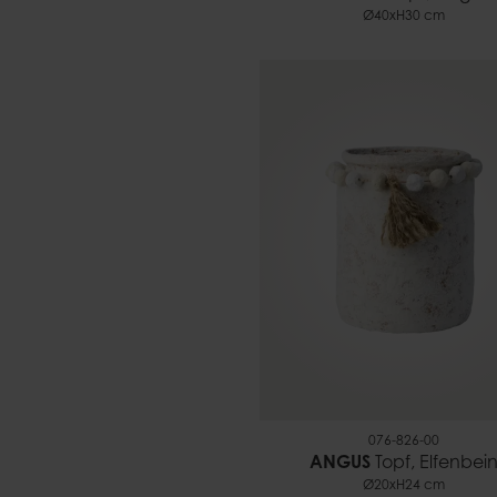
Ø40xH30 cm
076-826-00
ANGUS
Topf, Elfenbei
Ø20xH24 cm