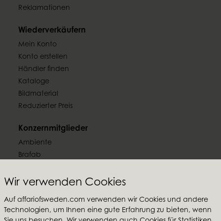
Reklamationen
Wiederverkäufern
Mein Konto
Konto erstellen
Händler finden
Kataloge
Bildmaterial
Reduzierter Preis
Konzernmitglieder
Ambiente
Brafab
Conform
Furninova
Wir verwenden Cookies
MTI
Auf affariofsweden.com verwenden wir Cookies und andere
Technologien, um Ihnen eine gute Erfahrung zu bieten, wenn
Folgen Sie uns