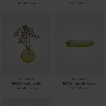
Ø8xH12.5 cm
Ø8,5xH1.5 cm
811-968-00
811-965-19
MOA
Vase, Gelb
MOA
Tablett, Gelb
Ø9.5xH10.5 cm
Ø8,5xH1.5 cm