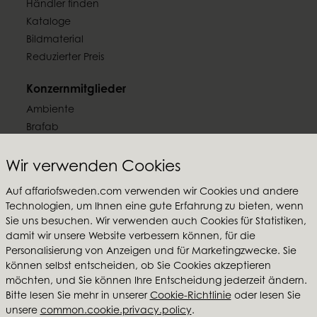
Händler finden
Kataloge
Bildmaterial
Reduzierter Preis
Konzernmitglieder
Ambiente
Brafab
Conform
Furninova
Wir verwenden Cookies
MTI
Auf affariofsweden.com verwenden wir Cookies und andere
Technologien, um Ihnen eine gute Erfahrung zu bieten, wenn
Folgen Sie uns
Sie uns besuchen. Wir verwenden auch Cookies für Statistiken,
damit wir unsere Website verbessern können, für die
Personalisierung von Anzeigen und für Marketingzwecke. Sie
können selbst entscheiden, ob Sie Cookies akzeptieren
möchten, und Sie können Ihre Entscheidung jederzeit ändern.
Affari of Sweden
Bitte lesen Sie mehr in unserer
Cookie-Richtlinie
oder lesen Sie
unsere
common.cookie.privacy.policy
.
Über uns