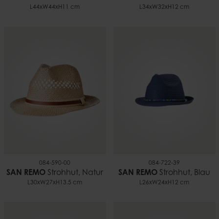
L44xW44xH11 cm
L34xW32xH12 cm
084-590-00
084-722-39
SAN REMO
Strohhut, Natur
SAN REMO
Strohhut, Blau
L30xW27xH13.5 cm
L26xW24xH12 cm