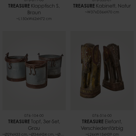
076-811-00
076-333-01
TREASURE
Klapptisch S,
TREASURE
Kabinett, Natur
Braun
~W37xD36xH70 cm
~L150xW62xH72 cm
076-104-00
076-516-00
TREASURE
Topf, 3er-Set,
TREASURE
Elefant,
Grau
Verschiedenfärbig
~Ø29xH33 cm, ~Ø34xH34 cm, ~Ø34xH40 cm
~L26xW15xH39 cm