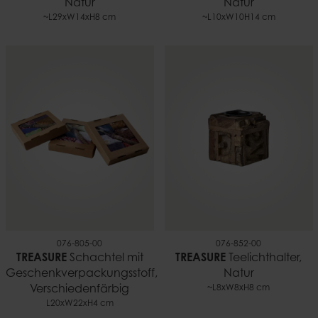
Natur
Natur
~L29xW14xH8 cm
~L10xW10H14 cm
076-805-00
076-852-00
TREASURE
Schachtel mit
TREASURE
Teelichthalter,
Geschenkverpackungsstoff,
Natur
Verschiedenfärbig
~L8xW8xH8 cm
L20xW22xH4 cm