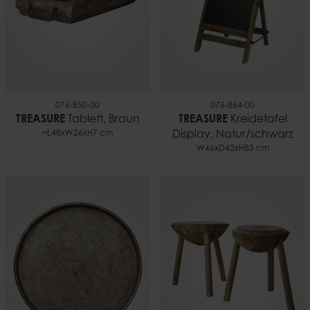
076-850-00
076-864-00
TREASURE
Tablett, Braun
TREASURE
Kreidetafel
~L48xW26xH7 cm
Display, Natur/schwarz
W46xD42xH83 cm