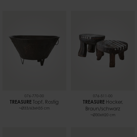
076-770-00
076-511-00
TREASURE
Topf, Rostig
TREASURE
Hocker,
~Ø33/63xH35 cm
Braun/schwarz
~Ø30xH20 cm