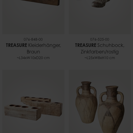
076-848-00
076-525-00
TREASURE
Kleiderhänger,
TREASURE
Schuhbock,
Braun
Zinkfarben/rostig
~L34xW10xD20 cm
~L25xW8xH10 cm