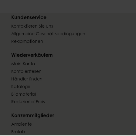
Kundenservice
Kontaktieren Sie uns
Allgemeine Geschäftsbedingungen
Reklamationen
Wiederverkäufern
Mein Konto
Konto erstellen
Händler finden
Kataloge
Bildmaterial
Reduzierter Preis
Konzernmitglieder
Ambiente
Brafab