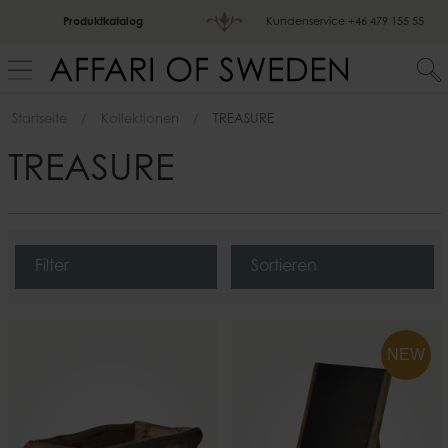
Produktkatalog
Kundenservice
+46 479 155 55
Startseite
Kollektionen
TREASURE
TREASURE
Filter
Sortieren
NEW