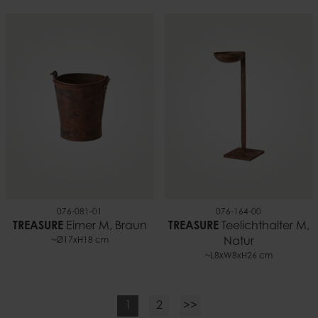
076-081-01
076-164-00
TREASURE
Eimer M, Braun
TREASURE
Teelichthalter M,
~Ø17xH18 cm
Natur
~L8xW8xH26 cm
1
2
>>