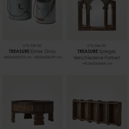
075-949-00
076-346-00
TREASURE
Eimer, Grau
TREASURE
Spiegel,
~Ø20xH35/53 cm, ~Ø25xH38/59 cm
Verschiedene Farben
~W24xD5xH44 cm