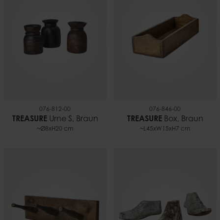
076-812-00
076-846-00
TREASURE
Urne S, Braun
TREASURE
Box, Braun
~Ø8xH20 cm
~L45xW15xH7 cm