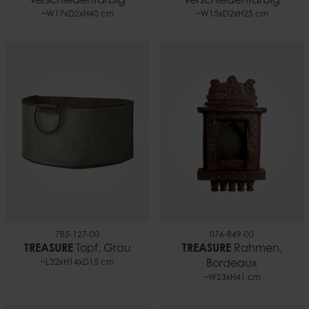
Verschiedenfärbig
Verschiedenfärbig
~W17xD2xH40 cm
~W15xD2xH25 cm
785-127-00
076-849-00
TREASURE
Topf, Grau
TREASURE
Rahmen,
~L32xH14xD15 cm
Bordeaux
~W23xH41 cm