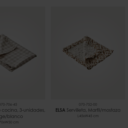
070-706-45
070-752-00
cocina, 3-unidades,
ELSA
Servilleta, Marfil/mostaza
ige/blanco
L45xW45 cm
70xW50 cm