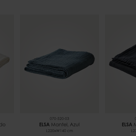
070-520-03
udo
ELSA
Mantel, Azul
ELSA
M
L220xW140 cm
L2