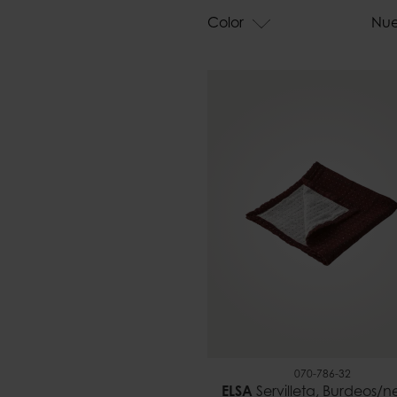
Bolsos
Color
Nu
070-786-32
ELSA
Servilleta, Burdeos/n