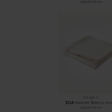
L250xW150 cm
070-520-11
ELSA
Mantel, Blanco cr
L220xW140 cm