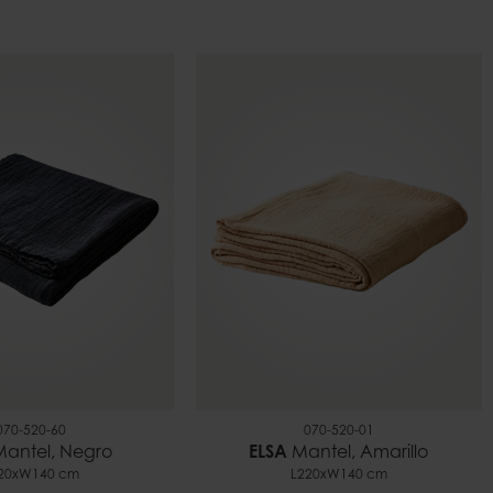
070-520-60
070-520-01
antel, Negro
ELSA
Mantel, Amarillo
20xW140 cm
L220xW140 cm