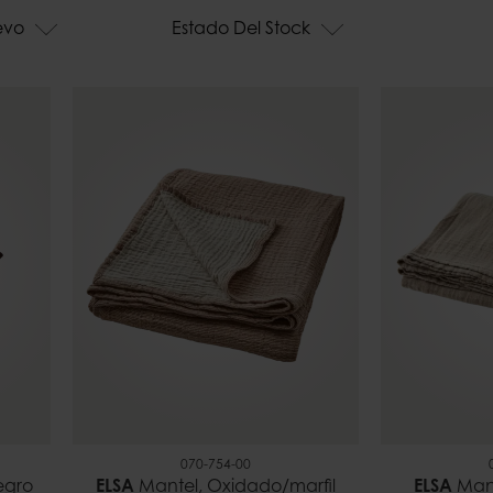
Bandejas p
Campanas
evo
Estado Del Stock
Barbacoa
Pesos para mantel
Soportes d
exteriores
070-754-00
egro
ELSA
Mantel, Oxidado/marfil
ELSA
Mant