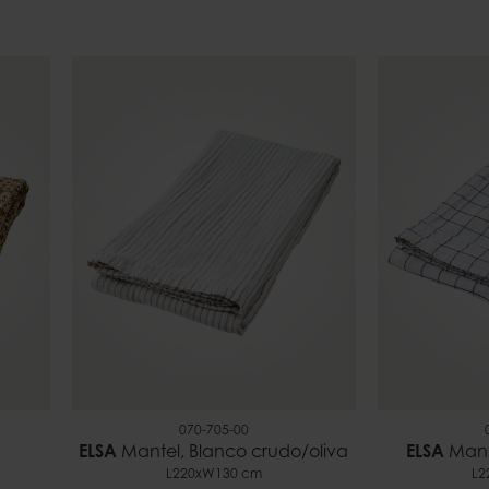
070-705-00
ELSA
Mantel, Blanco crudo/oliva
ELSA
Mant
L220xW130 cm
L2