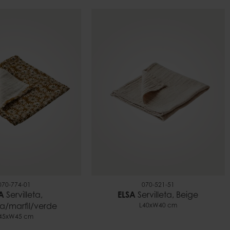
070-774-01
070-521-51
A
Servilleta,
ELSA
Servilleta, Beige
a/marfil/verde
L40xW40 cm
45xW45 cm