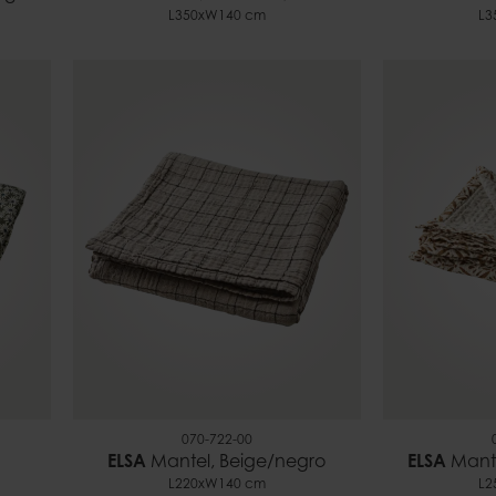
L350xW140 cm
L3
070-722-00
ELSA
Mantel, Beige/negro
ELSA
Mante
L220xW140 cm
L2