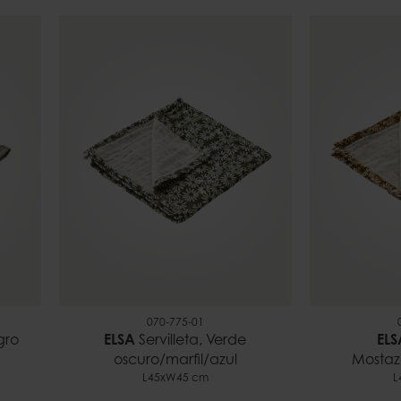
070-775-01
gro
ELSA
Servilleta, Verde
ELS
oscuro/marfil/azul
Mostaz
L45xW45 cm
L