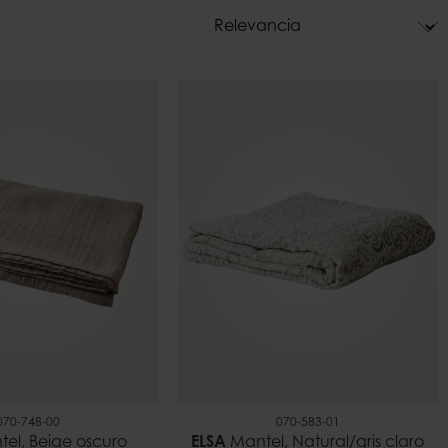
ara velas
Campanas
s
Maceteros
e luz para
Decoraciones
070-748-00
070-583-01
el, Beige oscuro
ELSA
Mantel, Natural/gris claro