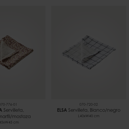
070-776-01
070-720-02
A
Servilleta,
ELSA
Servilleta, Blanco/negro
arfil/mostaza
L40xW40 cm
45xW45 cm