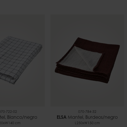
070-722-02
070-784-32
el, Blanco/negro
ELSA
Mantel, Burdeos/negro
20xW140 cm
L250xW150 cm