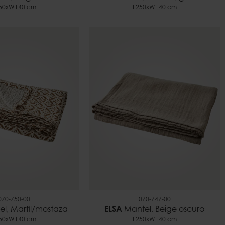
50xW140 cm
L250xW140 cm
070-750-00
070-747-00
l, Marfil/mostaza
ELSA
Mantel, Beige oscuro
50xW140 cm
L250xW140 cm