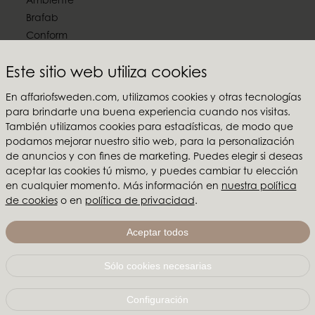
Ambiente
Brafab
Conform
Furninova
Este sitio web utiliza cookies
MTI
En affariofsweden.com, utilizamos cookies y otras tecnologías
Síguenos en las redes sociales
para brindarte una buena experiencia cuando nos visitas.
También utilizamos cookies para estadísticas, de modo que
podamos mejorar nuestro sitio web, para la personalización
de anuncios y con fines de marketing. Puedes elegir si deseas
aceptar las cookies tú mismo, y puedes cambiar tu elección
Affari of Sweden
en cualquier momento. Más información en
nuestra política
de cookies
o en
política de privacidad
.
Sobre nosotros
Inspiración
Aceptar todos
Ferias y Showrooms
Sólo cookies necesarias
Affari of Sweden | Hallarydsvägen 56A | 285 39 Markaryd
| SUECIA |
+46 479 155 55
|
info@affariofsweden.com
Configuración
© Copyright 2021 Affari of Sweden AB