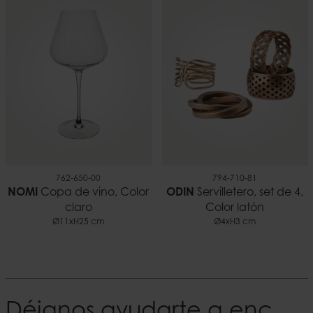
762-650-00
794-710-81
NOMI
Copa de vino, Color
ODIN
Servilletero, set de 4,
claro
Color latón
Ø11xH25 cm
Ø4xH3 cm
Déjanos ayudarte a encontrar tu Estilo