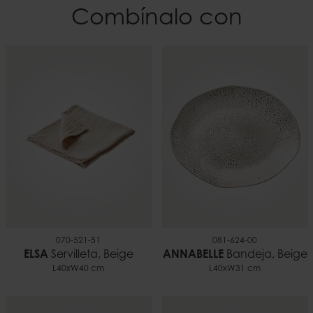
Combínalo con
Color
Peso
Beige
0,65 kilo
El material
Cerámica
EAN
7332793195056
070-521-51
081-624-00
ELSA
Servilleta, Beige
ANNABELLE
Bandeja, Beige
L40xW40 cm
L40xW31 cm