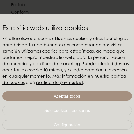
Brafab
Conform
Furninova
Este sitio web utiliza cookies
MTI
En affariofsweden.com, utilizamos cookies y otras tecnologías
Síguenos en las redes sociales
para brindarte una buena experiencia cuando nos visitas.
También utilizamos cookies para estadísticas, de modo que
podamos mejorar nuestro sitio web, para la personalización
de anuncios y con fines de marketing. Puedes elegir si deseas
aceptar las cookies tú mismo, y puedes cambiar tu elección
Affari of Sweden
en cualquier momento. Más información en
nuestra política
de cookies
o en
política de privacidad
.
Sobre nosotros
Inspiración
Aceptar todos
Ferias y Showrooms
Sólo cookies necesarias
Affari of Sweden | Hallarydsvägen 56A | 285 39 Markaryd
| SUECIA |
+46 479 155 55
|
info@affariofsweden.com
Configuración
© Copyright 2021 Affari of Sweden AB