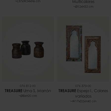
~L37xW24xH6 cm
Multicolores
~Ø12xH32 cm
076-812-00
076-370-00
TREASURE
Urna S, Marrón
TREASURE
Espejo L, Colores
~Ø8xH20 cm
variados
~W17xD2xH40 cm