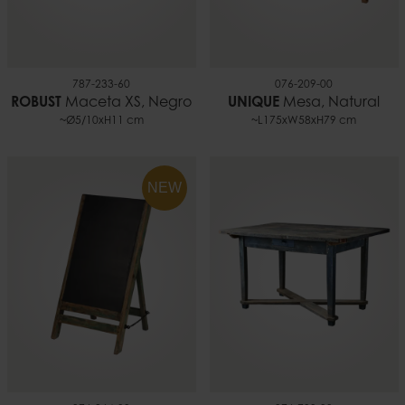
787-233-60
076-209-00
ROBUST
Maceta XS, Negro
UNIQUE
Mesa, Natural
~Ø5/10xH11 cm
~L175xW58xH79 cm
NEW