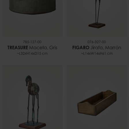
785-127-00
076-327-00
TREASURE
Maceta, Gris
FIGARO
Jirafa, Marrón
~L32xH14xD15 cm
~L14xW14xH61 cm