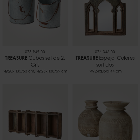
075-949-00
076-346-00
TREASURE
Cubos set de 2,
TREASURE
Espejo, Colores
Gris
surtidos
~Ø20xH35/53 cm, ~Ø25xH38/59 cm
~W24xD5xH44 cm