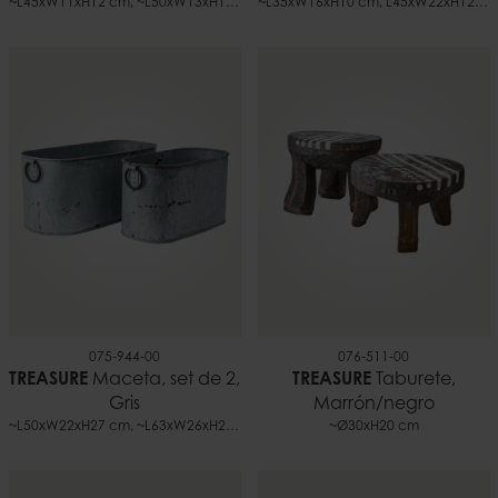
~L45xW11xH12 cm, ~L50xW13xH16 cm, ~L56xW16xH21 cm
~L35xW16xH10 cm, L45xW22xH12 cm, L56xW26xH14 cm
075-944-00
076-511-00
TREASURE
Maceta, set de 2,
TREASURE
Taburete,
Gris
Marrón/negro
~L50xW22xH27 cm, ~L63xW26xH27 cm
~Ø30xH20 cm