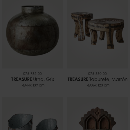
076-785-00
076-330-00
TREASURE
Urna, Gris
TREASURE
Taburete, Marrón
~Ø44xH39 cm
~Ø36xH23 cm