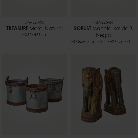
076-524-00
787-225-60
TREASURE
Mesa, Natural
ROBUST
Maceta, set de 3,
~Ø80xH26 cm
Negro
~Ø36xH23 cm, ~Ø41xH26 cm, ~Ø47xH29 cm