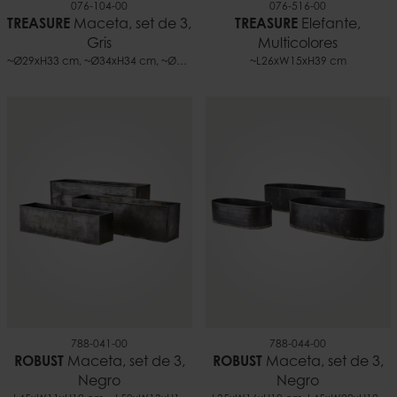
076-104-00
076-516-00
TREASURE
Maceta, set de 3,
TREASURE
Elefante,
Gris
Multicolores
~Ø29xH33 cm, ~Ø34xH34 cm, ~Ø34xH40 cm
~L26xW15xH39 cm
788-041-00
788-044-00
ROBUST
Maceta, set de 3,
ROBUST
Maceta, set de 3,
Negro
Negro