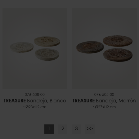
076-508-00
076-505-00
TREASURE
Bandeja, Blanco
TREASURE
Bandeja, Marrón
~Ø23xH2 cm
~Ø27xH2 cm
1
2
3
>>