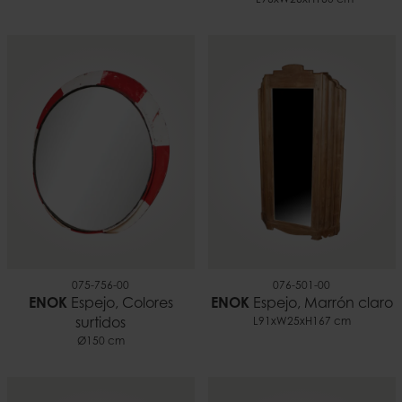
~L96xW26xH160 cm
075-756-00
076-501-00
ENOK
Espejo, Colores
ENOK
Espejo, Marrón claro
surtidos
L91xW25xH167 cm
Ø150 cm