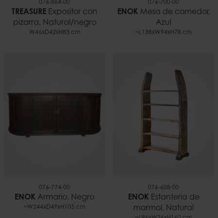
076-864-00
076-700-00
TREASURE
Expositor con
ENOK
Mesa de comedor,
pizarra, Natural/negro
Azul
W46xD42xH83 cm
~L138xW94xH78 cm
076-774-00
076-608-00
ENOK
Armario, Negro
ENOK
Estanteria de
~W244xD49xH105 cm
marmol, Natural