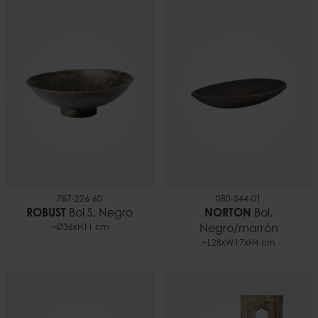
787-226-60
080-544-01
ROBUST
Bol S, Negro
NORTON
Bol,
~Ø36xH11 cm
Negro/marrón
~L28xW17xH4 cm