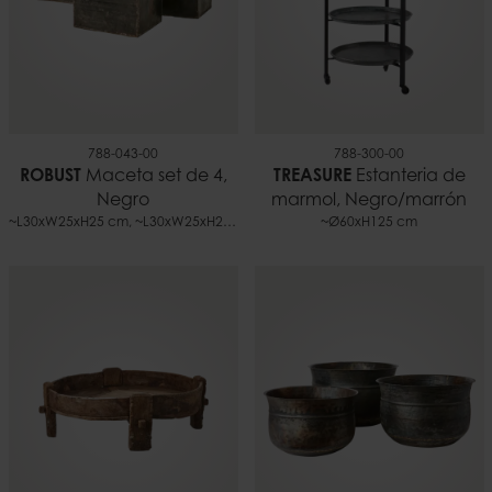
788-043-00
788-300-00
ROBUST
Maceta set de 4,
TREASURE
Estanteria de
Negro
marmol, Negro/marrón
~L30xW25xH25 cm, ~L30xW25xH25 cm, ~L57xW35xH28 cm, ~L61xW40xH30 cm
~Ø60xH125 cm