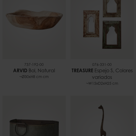
737-192-00
076-331-00
ARVID
Bol, Natural
TREASURE
Espejo S, Colores
~Ø30xH8 cm cm
variados
~W15xD2xH25 cm