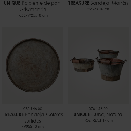
UNIQUE
Rcipiente de pan,
TREASURE
Bandeja, Marrón
Gris/marrón
~Ø25xH4 cm
~L32xW25xH8 cm
075-946-00
076-159-00
TREASURE
Bandeja, Colores
UNIQUE
Cubo, Natural
surtidos
~Ø21/27xH17 cm
~Ø55xH3 cm