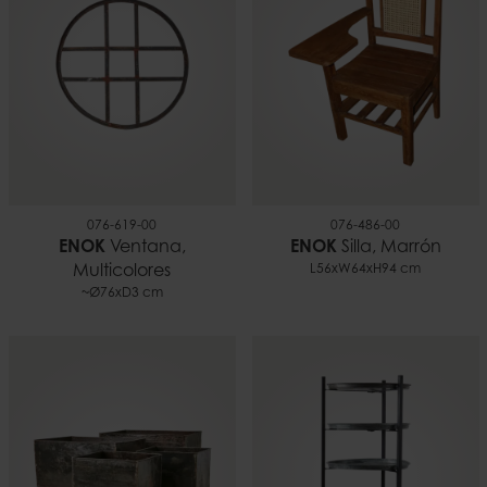
076-619-00
076-486-00
ENOK
Ventana,
ENOK
Silla, Marrón
Multicolores
L56xW64xH94 cm
~Ø76xD3 cm