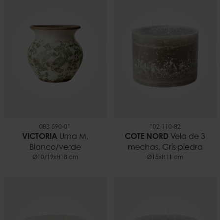
083-590-01
102-110-82
VICTORIA
Urna M,
COTE NORD
Vela de 3
Blanco/verde
mechas, Gris piedra
Ø10/19xH18 cm
Ø15xH11 cm