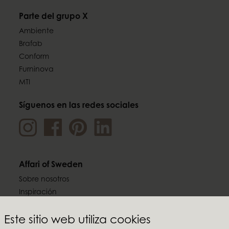
Parte del grupo X
Ambiente
Brafab
Conform
Furninova
MTI
Síguenos en las redes sociales
Affari of Sweden
Sobre nosotros
Inspiración
Ferias y Showrooms
Este sitio web utiliza cookies