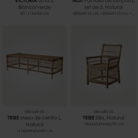
VICTORIA
Urna S,
NEST
Pantalla de lámpara,
Blanco/verde
set de 3, Natural
Ø11/13xH25 cm
~Ø30xH110 cm, ~Ø40xH110 cm, ~Ø50xH110 cm
084-645-00
084-680-00
TRIBE
Mesa de centro L,
TRIBE
Silla, Natural
Natural
~W65xD49xH42/90 cm
~L160xW60xH50 cm