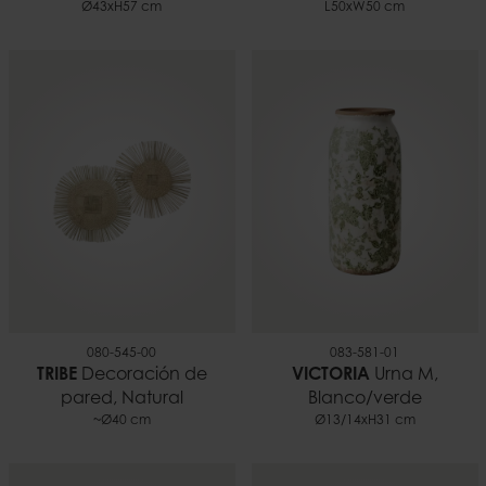
Ø43xH57 cm
L50xW50 cm
080-545-00
083-581-01
TRIBE
Decoración de
VICTORIA
Urna M,
pared, Natural
Blanco/verde
~Ø40 cm
Ø13/14xH31 cm