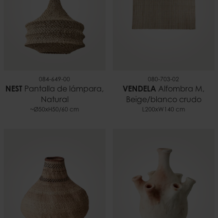
084-649-00
080-703-02
NEST
Pantalla de lámpara,
VENDELA
Alfombra M,
Natural
Beige/blanco crudo
~Ø50xH50/60 cm
L200xW140 cm