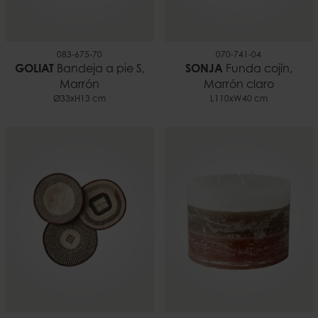
083-675-70
070-741-04
GOLIAT
Bandeja a pie S,
SONJA
Funda cojín,
Marrón
Marrón claro
Ø33xH13 cm
L110xW40 cm