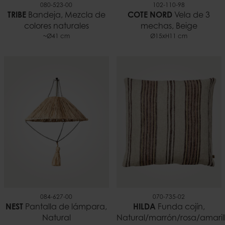
080-523-00
102-110-98
TRIBE
Bandeja, Mezcla de
COTE NORD
Vela de 3
colores naturales
mechas, Beige
~Ø41 cm
Ø15xH11 cm
084-627-00
070-735-02
NEST
Pantalla de lámpara,
HILDA
Funda cojín,
Natural
Natural/marrón/rosa/amaril