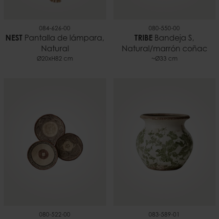
084-626-00
080-550-00
NEST
Pantalla de lámpara,
TRIBE
Bandeja S,
Natural
Natural/marrón coñac
Ø20xH82 cm
~Ø33 cm
080-522-00
083-589-01