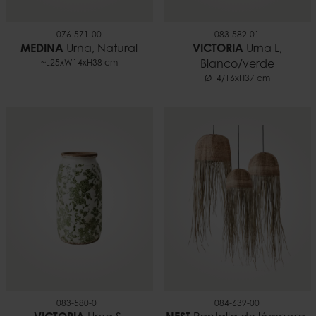
076-571-00
083-582-01
MEDINA
Urna, Natural
VICTORIA
Urna L,
~L25xW14xH38 cm
Blanco/verde
Ø14/16xH37 cm
083-580-01
084-639-00