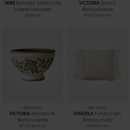
TRIBE
Bandeja, Mezcla de
VICTORIA
Urna S,
colores naturales
Blanco/verde
~Ø30 cm
Ø10/17xH16 cm
083-592-01
080-700-01
VICTORIA
Maceta M,
VENDELA
Funda cojín,
Blanco/verde
Blanco crudo
Ø11/21xH14 cm
L50xW50 cm