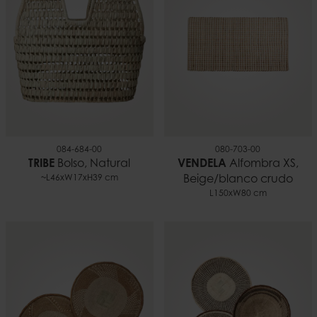
084-684-00
080-703-00
TRIBE
Bolso, Natural
VENDELA
Alfombra XS,
~L46xW17xH39 cm
Beige/blanco crudo
L150xW80 cm