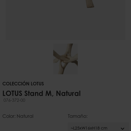
COLECCIÓN LOTUS
LOTUS Stand M, Natural
076-372-00
Color: Natural
Tamaño:
expand_more
~L25xW16xH18 cm