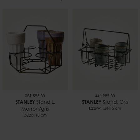
7332793196350
0,13 kilo
081-595-00
446-989-00
STANLEY
Stand L,
STANLEY
Stand, Gris
Marrón/gris
L23xW15xH15 cm
Ø22xH18 cm