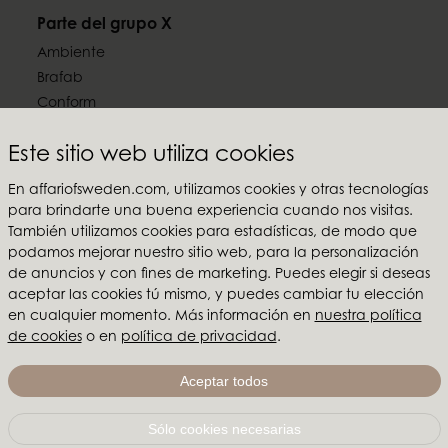
Parte del grupo X
Ambiente
Brafab
Conform
Furninova
Este sitio web utiliza cookies
MTI
En affariofsweden.com, utilizamos cookies y otras tecnologías
Síguenos en las redes sociales
para brindarte una buena experiencia cuando nos visitas.
También utilizamos cookies para estadísticas, de modo que
podamos mejorar nuestro sitio web, para la personalización
de anuncios y con fines de marketing. Puedes elegir si deseas
aceptar las cookies tú mismo, y puedes cambiar tu elección
Affari of Sweden
en cualquier momento. Más información en
nuestra política
de cookies
o en
política de privacidad
.
Sobre nosotros
Inspiración
Aceptar todos
Ferias y Showrooms
Sólo cookies necesarias