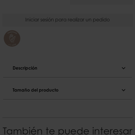
Iniciar sesión para realizar un pedido
expand_more
Descripción
Descripción
expand_more
Tamaño del producto
Color
Natural
Tamaño del producto
El material
Sonderabmessungen
Madera
~L25xW16xH18 cm
También te puede interesar
EAN
Peso