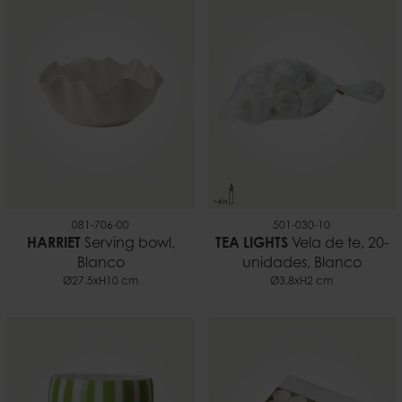
7332793197081
Peso
0,16 kilo
081-706-00
501-030-10
HARRIET
Serving bowl,
TEA LIGHTS
Vela de te, 20-
Blanco
unidades, Blanco
Ø27.5xH10 cm
Ø3,8xH2 cm