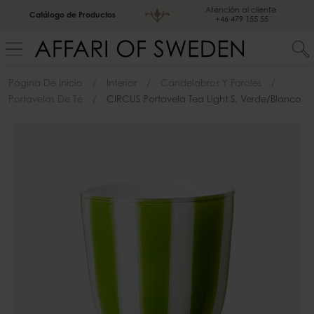
Atención al cliente
Catálogo de Productos
+46 479 155 55
Página De Inicio
Interior
Candelabros Y Faroles
Portavelas De Té
CIRCUS Portavela Tea Light S, Verde/blanco