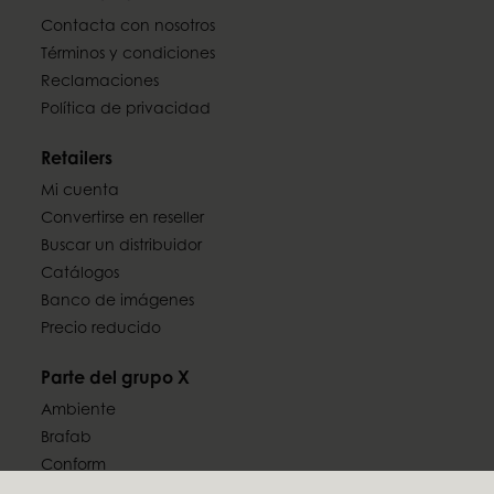
Contacta con nosotros
Términos y condiciones
Reclamaciones
Política de privacidad
Retailers
Mi cuenta
Convertirse en reseller
Buscar un distribuidor
Catálogos
Banco de imágenes
Precio reducido
Parte del grupo X
Ambiente
Brafab
Conform
Furninova