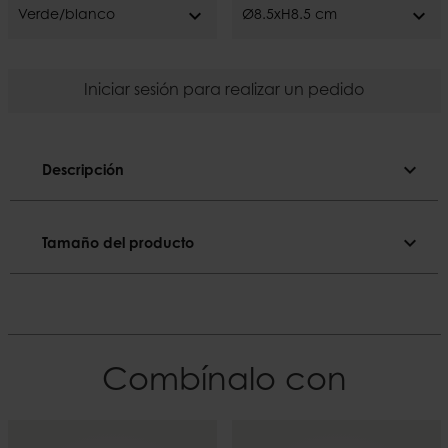
expand_more
expand_more
Verde/blanco
Ø8.5xH8.5 cm
Iniciar sesión para realizar un pedido
expand_more
Descripción
Descripción
expand_more
Tamaño del producto
Lavado a mano.
Tamaño del producto
Color
Verde/blanco
Diámetro
8.5 cm
El material
Combínalo con
Cristal
Altura
8.5 cm
EAN