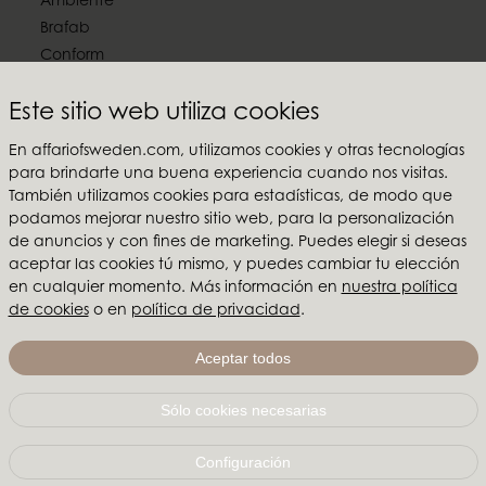
Ambiente
Brafab
Conform
Furninova
Este sitio web utiliza cookies
MTI
En affariofsweden.com, utilizamos cookies y otras tecnologías
Síguenos en las redes sociales
para brindarte una buena experiencia cuando nos visitas.
También utilizamos cookies para estadísticas, de modo que
podamos mejorar nuestro sitio web, para la personalización
de anuncios y con fines de marketing. Puedes elegir si deseas
aceptar las cookies tú mismo, y puedes cambiar tu elección
Affari of Sweden
en cualquier momento. Más información en
nuestra política
de cookies
o en
política de privacidad
.
Sobre nosotros
Inspiración
Aceptar todos
Ferias y Showrooms
Sólo cookies necesarias
Affari of Sweden | Hallarydsvägen 56A | 285 39 Markaryd
| SUECIA |
+46 479 155 55
|
info@affariofsweden.com
Configuración
© Copyright 2021 Affari of Sweden AB