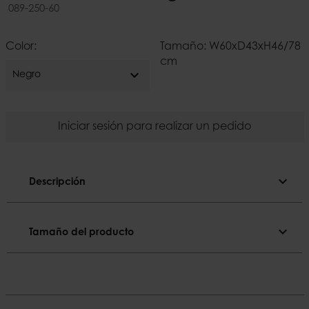
089-250-60
Color:
Tamaño: W60xD43xH46/78
cm
expand_more
Negro
Iniciar sesión para realizar un pedido
expand_more
Descripción
Descripción
expand_more
Tamaño del producto
Color
Negro
Tamaño del producto
El material
Ancho
Teca, cuerda
60