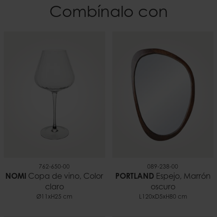
Combínalo con
EAN
Profundidad
7332793191638
43
Altura
46/78 cm
Peso
8,00 kilo
762-650-00
089-238-00
NOMI
Copa de vino, Color
PORTLAND
Espejo, Marrón
claro
oscuro
Ø11xH25 cm
L120xD5xH80 cm