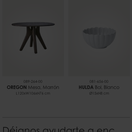
089-264-00
081-656-00
OREGON
Mesa, Marrón
HULDA
Bol, Blanco
L120xW106xH76 cm
Ø15xH8 cm
Déjanos ayudarte a encontrar tu Estilo